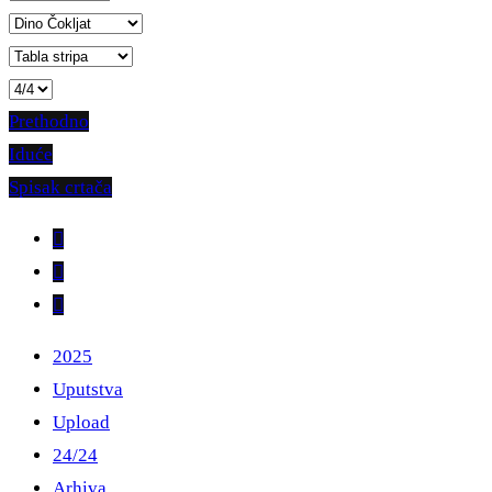
Prethodno
Iduće
Spisak crtača
2025
Uputstva
Upload
24/24
Arhiva