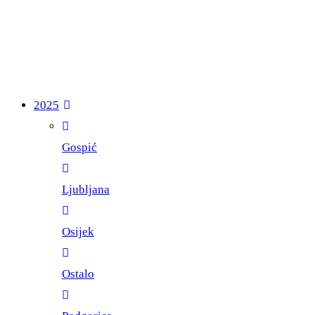
2025
Gospić
Ljubljana
Osijek
Ostalo