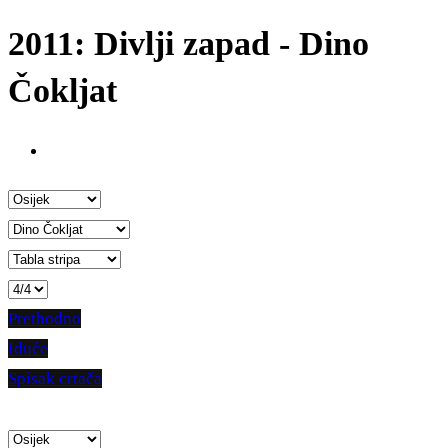
2011: Divlji zapad - Dino
Čokljat
Prethodno
Iduće
Spisak crtača