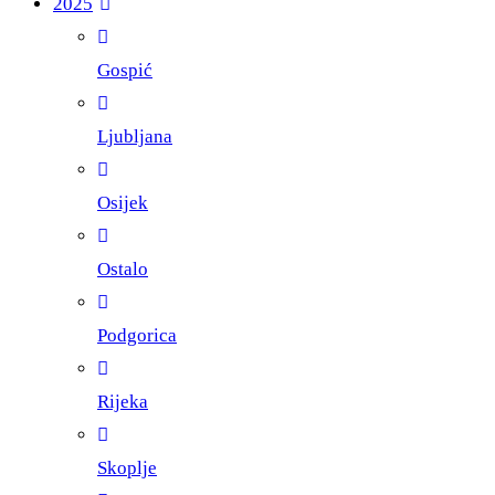
2025
Gospić
Ljubljana
Osijek
Ostalo
Podgorica
Rijeka
Skoplje