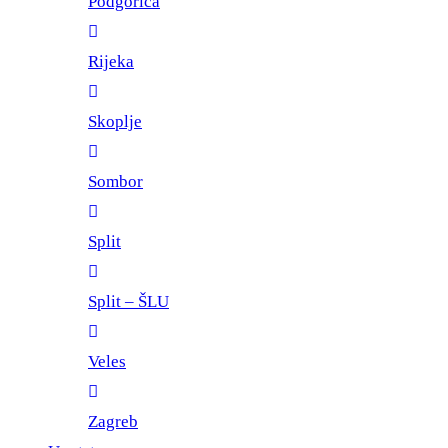
Podgorica
Rijeka
Skoplje
Sombor
Split
Split – ŠLU
Veles
Zagreb