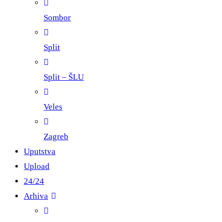
Sombor
Split
Split – ŠLU
Veles
Zagreb
Uputstva
Upload
24/24
Arhiva