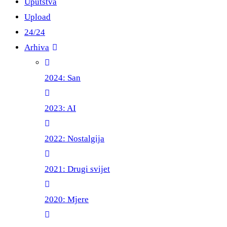
Uputstva
Upload
24/24
Arhiva
2024: San
2023: AI
2022: Nostalgija
2021: Drugi svijet
2020: Mjere