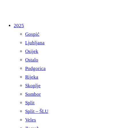
2025
Gospić
Ljubljana
Osijek
Ostalo
Podgorica
Rijeka
Skoplje
Sombor
Split
Split – ŠLU
Veles