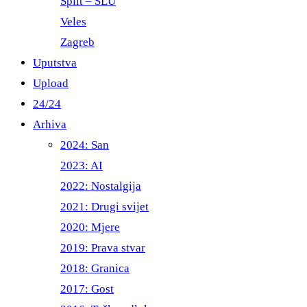
Split – ŠLU
Veles
Zagreb
Uputstva
Upload
24/24
Arhiva
2024: San
2023: AI
2022: Nostalgija
2021: Drugi svijet
2020: Mjere
2019: Prava stvar
2018: Granica
2017: Gost