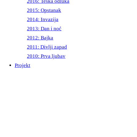
2016: Teška odluka
2015: Opstanak
2014: Invazija
2013: Dan i noć
2012: Bajka
2011: Divlji zapad
2010: Prva ljubav
Projekt