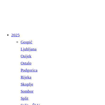
2025
Gospić
Ljubljana
Osijek
Ostalo
Podgorica
Rijeka
Skoplje
Sombor
Split