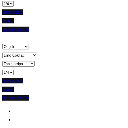
Prethodno
Iduće
Spisak crtača
Prethodno
Iduće
Spisak crtača