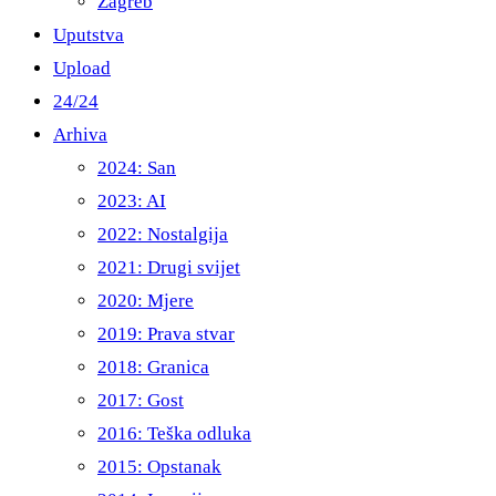
Zagreb
Uputstva
Upload
24/24
Arhiva
2024: San
2023: AI
2022: Nostalgija
2021: Drugi svijet
2020: Mjere
2019: Prava stvar
2018: Granica
2017: Gost
2016: Teška odluka
2015: Opstanak