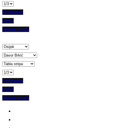
Prethodno
Iduće
Spisak crtača
Prethodno
Iduće
Spisak crtača