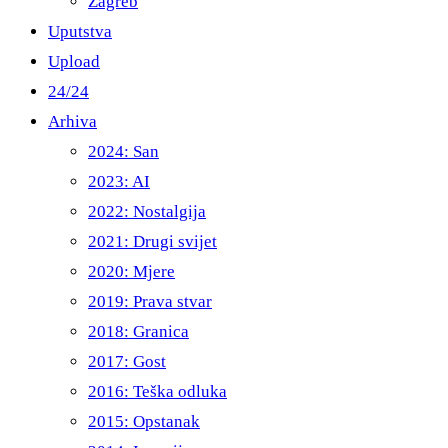
Zagreb
Uputstva
Upload
24/24
Arhiva
2024: San
2023: AI
2022: Nostalgija
2021: Drugi svijet
2020: Mjere
2019: Prava stvar
2018: Granica
2017: Gost
2016: Teška odluka
2015: Opstanak