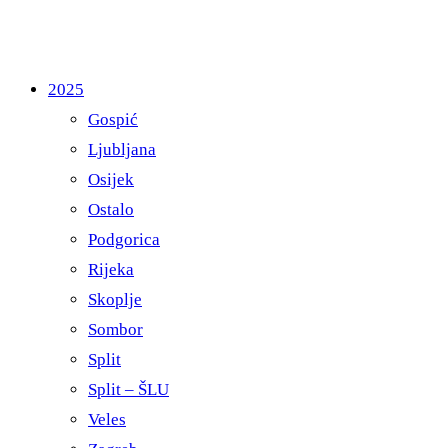
2025
Gospić
Ljubljana
Osijek
Ostalo
Podgorica
Rijeka
Skoplje
Sombor
Split
Split – ŠLU
Veles