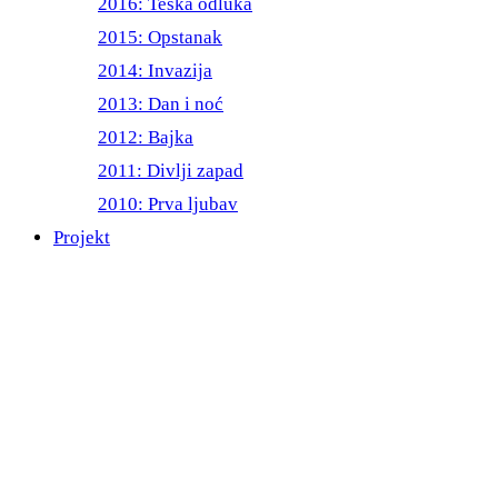
2016: Teška odluka
2015: Opstanak
2014: Invazija
2013: Dan i noć
2012: Bajka
2011: Divlji zapad
2010: Prva ljubav
Projekt