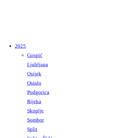
2025
Gospić
Ljubljana
Osijek
Ostalo
Podgorica
Rijeka
Skoplje
Sombor
Split