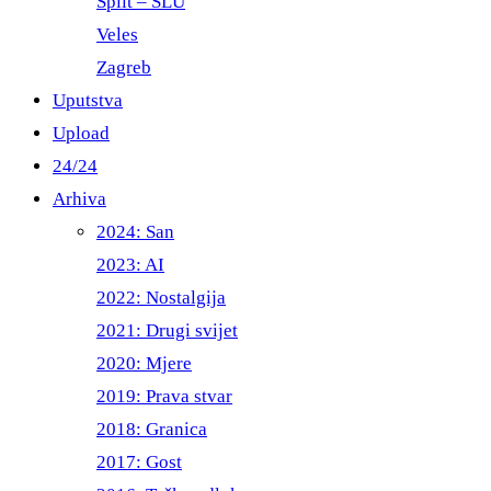
Split – ŠLU
Veles
Zagreb
Uputstva
Upload
24/24
Arhiva
2024: San
2023: AI
2022: Nostalgija
2021: Drugi svijet
2020: Mjere
2019: Prava stvar
2018: Granica
2017: Gost