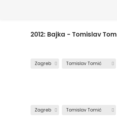
2012: Bajka - Tomislav Tom