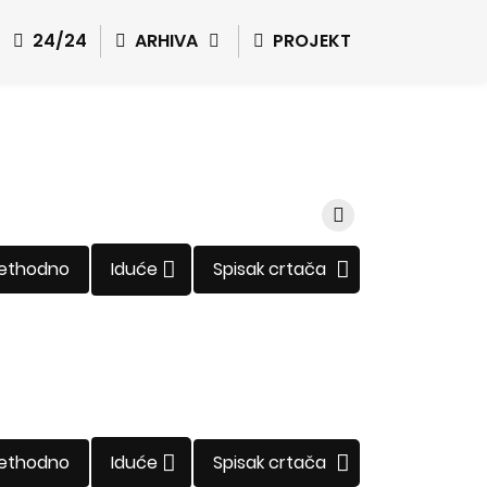
24/24
ARHIVA
PROJEKT
rethodno
Iduće
Spisak crtača
rethodno
Iduće
Spisak crtača