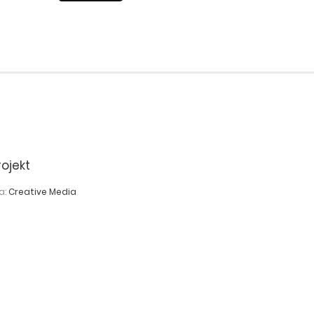
rojekt
a:
Creative Media