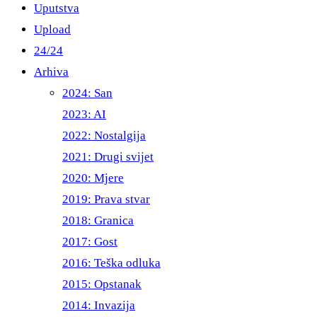
Uputstva
Upload
24/24
Arhiva
2024: San
2023: AI
2022: Nostalgija
2021: Drugi svijet
2020: Mjere
2019: Prava stvar
2018: Granica
2017: Gost
2016: Teška odluka
2015: Opstanak
2014: Invazija