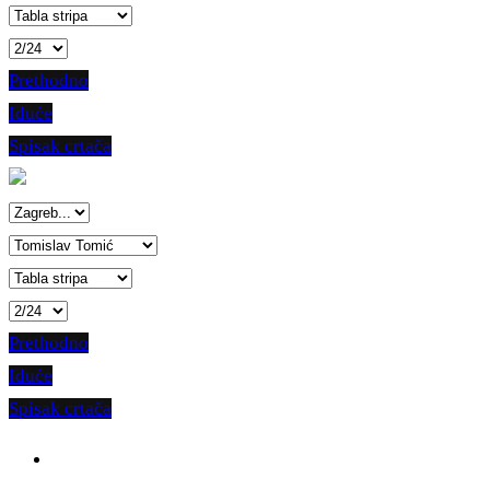
Prethodno
Iduće
Spisak crtača
Prethodno
Iduće
Spisak crtača