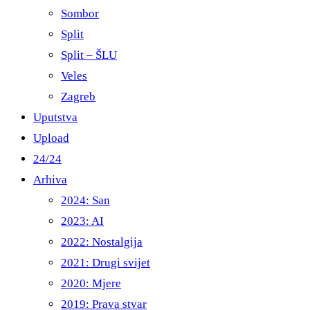
Sombor
Split
Split – ŠLU
Veles
Zagreb
Uputstva
Upload
24/24
Arhiva
2024: San
2023: AI
2022: Nostalgija
2021: Drugi svijet
2020: Mjere
2019: Prava stvar