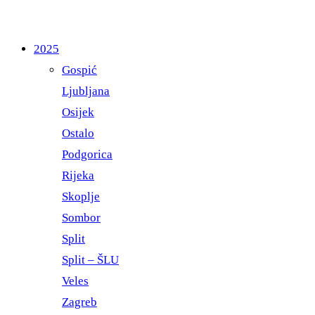
2025
Gospić
Ljubljana
Osijek
Ostalo
Podgorica
Rijeka
Skoplje
Sombor
Split
Split – ŠLU
Veles
Zagreb