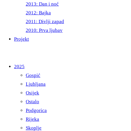
2013: Dan i noć
2012: Bajka
2011: Divlji zapad
2010: Prva ljubav
Projekt
2025
Gospić
Ljubljana
Osijek
Ostalo
Podgorica
Rijeka
Skoplje