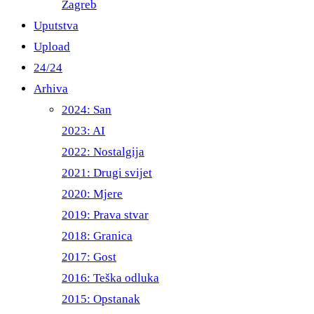
Zagreb
Uputstva
Upload
24/24
Arhiva
2024: San
2023: AI
2022: Nostalgija
2021: Drugi svijet
2020: Mjere
2019: Prava stvar
2018: Granica
2017: Gost
2016: Teška odluka
2015: Opstanak