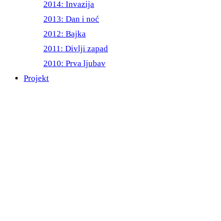
2014: Invazija
2013: Dan i noć
2012: Bajka
2011: Divlji zapad
2010: Prva ljubav
Projekt