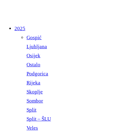
2025
Gospić
Ljubljana
Osijek
Ostalo
Podgorica
Rijeka
Skoplje
Sombor
Split
Split – ŠLU
Veles