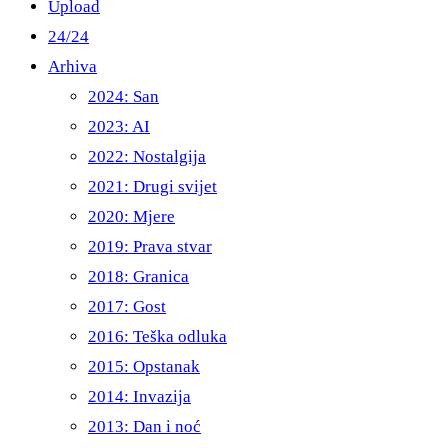
Upload
24/24
Arhiva
2024: San
2023: AI
2022: Nostalgija
2021: Drugi svijet
2020: Mjere
2019: Prava stvar
2018: Granica
2017: Gost
2016: Teška odluka
2015: Opstanak
2014: Invazija
2013: Dan i noć