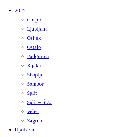
2025
Gospić
Ljubljana
Osijek
Ostalo
Podgorica
Rijeka
Skoplje
Sombor
Split
Split – ŠLU
Veles
Zagreb
Uputstva