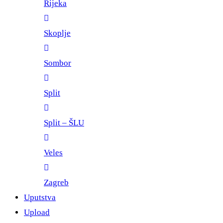
Rijeka
Skoplje
Sombor
Split
Split – ŠLU
Veles
Zagreb
Uputstva
Upload