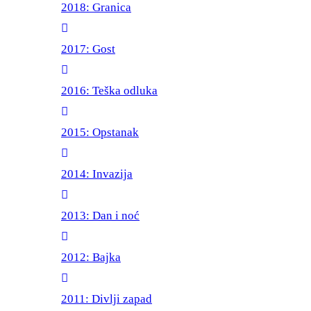
2018: Granica
2017: Gost
2016: Teška odluka
2015: Opstanak
2014: Invazija
2013: Dan i noć
2012: Bajka
2011: Divlji zapad