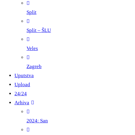
Split
Split – ŠLU
Veles
Zagreb
Uputstva
Upload
24/24
Arhiva
2024: San