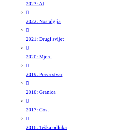
2023: AI
2022: Nostalgija
2021: Drugi svijet
2020: Mjere
2019: Prava stvar
2018: Granica
2017: Gost
2016: Teška odluka