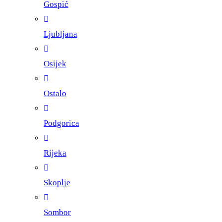
Gospić
Ljubljana
Osijek
Ostalo
Podgorica
Rijeka
Skoplje
Sombor