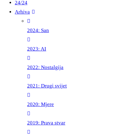
24/24
Arhiva
2024: San
2023: AI
2022: Nostalgija
2021: Drugi svijet
2020: Mjere
2019: Prava stvar