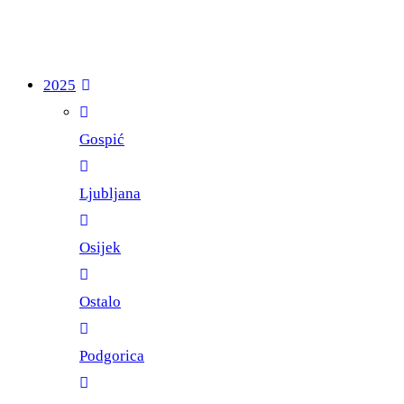
2025
Gospić
Ljubljana
Osijek
Ostalo
Podgorica