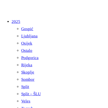
2025
Gospić
Ljubljana
Osijek
Ostalo
Podgorica
Rijeka
Skoplje
Sombor
Split
Split – ŠLU
Veles