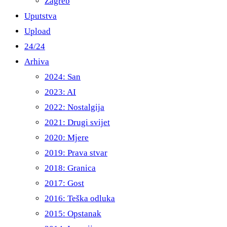
Zagreb
Uputstva
Upload
24/24
Arhiva
2024: San
2023: AI
2022: Nostalgija
2021: Drugi svijet
2020: Mjere
2019: Prava stvar
2018: Granica
2017: Gost
2016: Teška odluka
2015: Opstanak