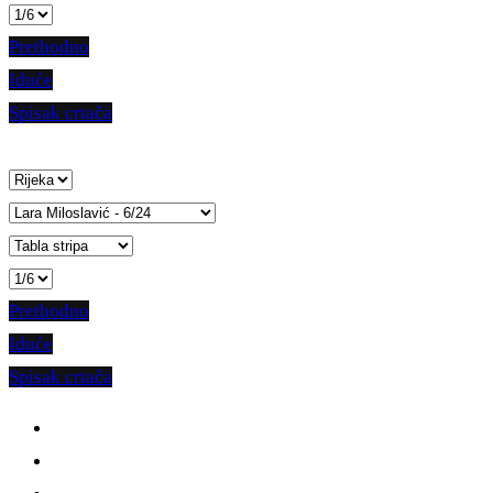
Prethodno
Iduće
Spisak crtača
Prethodno
Iduće
Spisak crtača