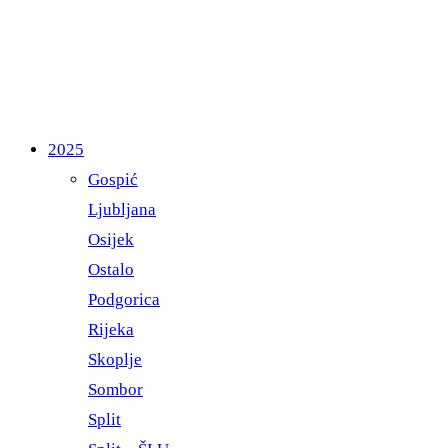
2025
Gospić
Ljubljana
Osijek
Ostalo
Podgorica
Rijeka
Skoplje
Sombor
Split