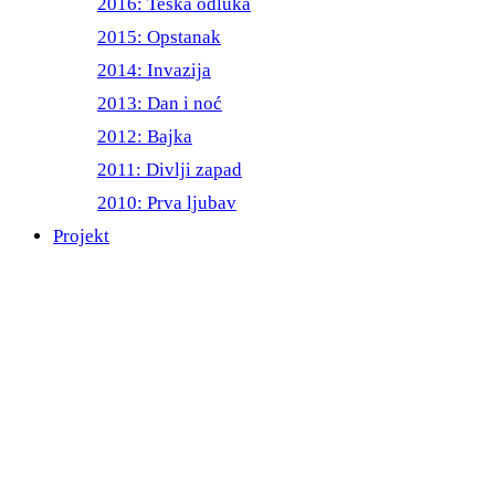
2016: Teška odluka
2015: Opstanak
2014: Invazija
2013: Dan i noć
2012: Bajka
2011: Divlji zapad
2010: Prva ljubav
Projekt