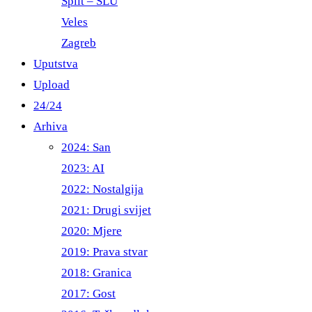
Split – ŠLU
Veles
Zagreb
Uputstva
Upload
24/24
Arhiva
2024: San
2023: AI
2022: Nostalgija
2021: Drugi svijet
2020: Mjere
2019: Prava stvar
2018: Granica
2017: Gost