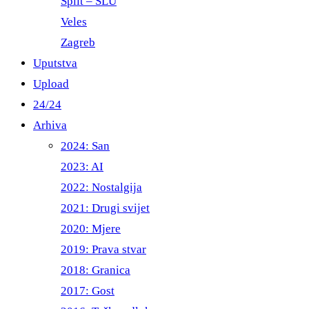
Split – ŠLU
Veles
Zagreb
Uputstva
Upload
24/24
Arhiva
2024: San
2023: AI
2022: Nostalgija
2021: Drugi svijet
2020: Mjere
2019: Prava stvar
2018: Granica
2017: Gost