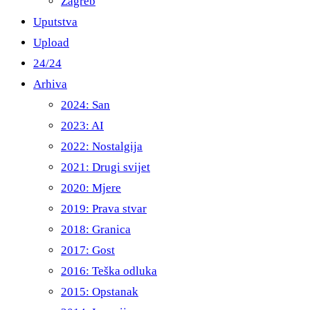
Zagreb
Uputstva
Upload
24/24
Arhiva
2024: San
2023: AI
2022: Nostalgija
2021: Drugi svijet
2020: Mjere
2019: Prava stvar
2018: Granica
2017: Gost
2016: Teška odluka
2015: Opstanak