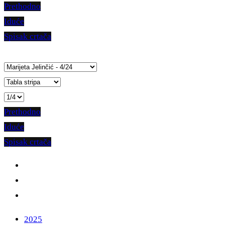
Prethodno
Iduće
Spisak crtača
Prethodno
Iduće
Spisak crtača
2025