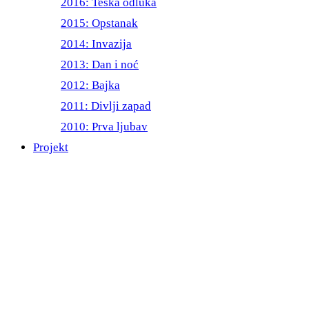
2016: Teška odluka
2015: Opstanak
2014: Invazija
2013: Dan i noć
2012: Bajka
2011: Divlji zapad
2010: Prva ljubav
Projekt