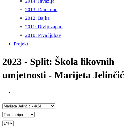
2014: Invazija
2013: Dan i noć
2012: Bajka
2011: Divlji zapad
2010: Prva ljubav
Projekt
2023 - Split: Škola likovnih
umjetnosti - Marijeta Jelinčić