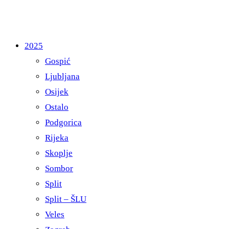
2025
Gospić
Ljubljana
Osijek
Ostalo
Podgorica
Rijeka
Skoplje
Sombor
Split
Split – ŠLU
Veles