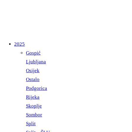
2025
Gospić
Ljubljana
Osijek
Ostalo
Podgorica
Rijeka
Skoplje
Sombor
Split