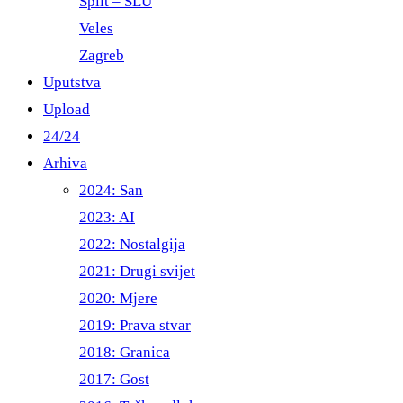
Split – ŠLU
Veles
Zagreb
Uputstva
Upload
24/24
Arhiva
2024: San
2023: AI
2022: Nostalgija
2021: Drugi svijet
2020: Mjere
2019: Prava stvar
2018: Granica
2017: Gost