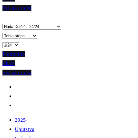
Spisak crtača
Prethodno
Iduće
Spisak crtača
2025
Uputstva