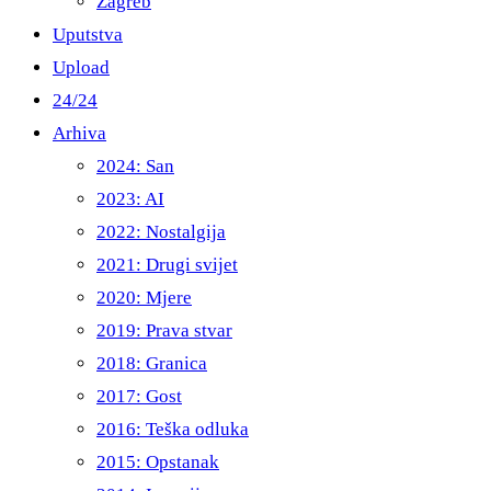
Zagreb
Uputstva
Upload
24/24
Arhiva
2024: San
2023: AI
2022: Nostalgija
2021: Drugi svijet
2020: Mjere
2019: Prava stvar
2018: Granica
2017: Gost
2016: Teška odluka
2015: Opstanak