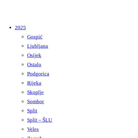
2025
Gospić
Ljubljana
Osijek
Ostalo
Podgorica
Rijeka
Skoplje
Sombor
Split
Split – ŠLU
Veles