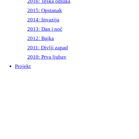
2016: Teška odluka
2015: Opstanak
2014: Invazija
2013: Dan i noć
2012: Bajka
2011: Divlji zapad
2010: Prva ljubav
Projekt