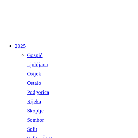
2025
Gospić
Ljubljana
Osijek
Ostalo
Podgorica
Rijeka
Skoplje
Sombor
Split