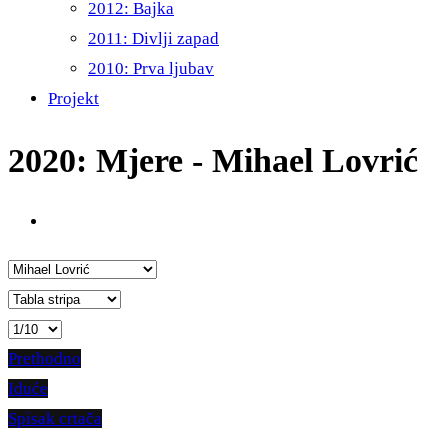
2012: Bajka
2011: Divlji zapad
2010: Prva ljubav
Projekt
2020: Mjere - Mihael Lovrić
Prethodno
Iduće
Spisak crtača