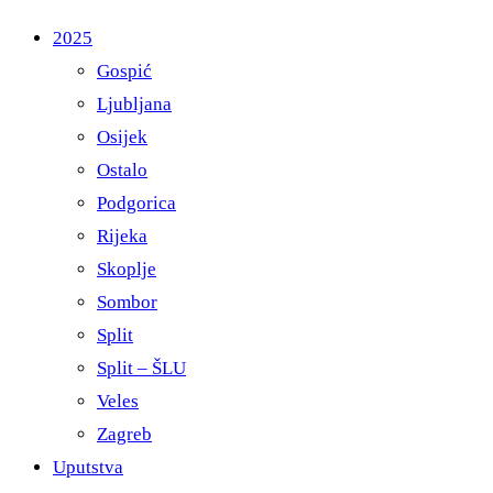
2025
Gospić
Ljubljana
Osijek
Ostalo
Podgorica
Rijeka
Skoplje
Sombor
Split
Split – ŠLU
Veles
Zagreb
Uputstva