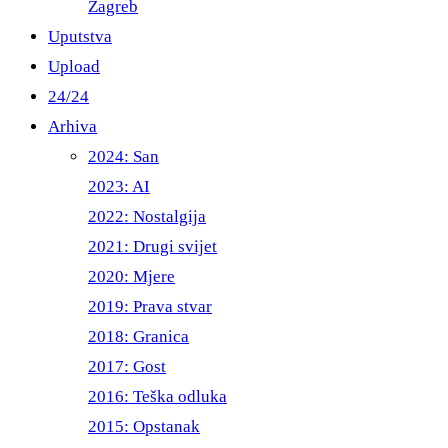
Zagreb
Uputstva
Upload
24/24
Arhiva
2024: San
2023: AI
2022: Nostalgija
2021: Drugi svijet
2020: Mjere
2019: Prava stvar
2018: Granica
2017: Gost
2016: Teška odluka
2015: Opstanak