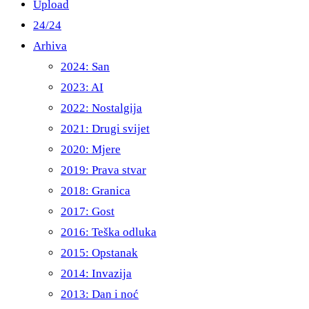
Upload
24/24
Arhiva
2024: San
2023: AI
2022: Nostalgija
2021: Drugi svijet
2020: Mjere
2019: Prava stvar
2018: Granica
2017: Gost
2016: Teška odluka
2015: Opstanak
2014: Invazija
2013: Dan i noć