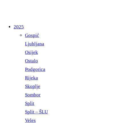
2025
Gospić
Ljubljana
Osijek
Ostalo
Podgorica
Rijeka
Skoplje
Sombor
Split
Split – ŠLU
Veles