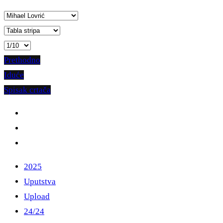
Prethodno
Iduće
Spisak crtača
2025
Uputstva
Upload
24/24