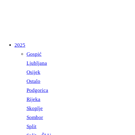
2025
Gospić
Ljubljana
Osijek
Ostalo
Podgorica
Rijeka
Skoplje
Sombor
Split