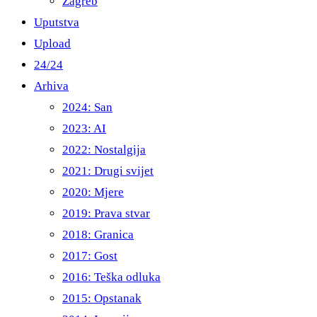
Zagreb
Uputstva
Upload
24/24
Arhiva
2024: San
2023: AI
2022: Nostalgija
2021: Drugi svijet
2020: Mjere
2019: Prava stvar
2018: Granica
2017: Gost
2016: Teška odluka
2015: Opstanak