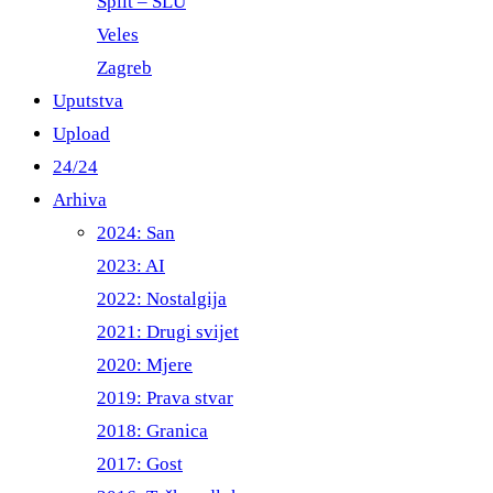
Split – ŠLU
Veles
Zagreb
Uputstva
Upload
24/24
Arhiva
2024: San
2023: AI
2022: Nostalgija
2021: Drugi svijet
2020: Mjere
2019: Prava stvar
2018: Granica
2017: Gost