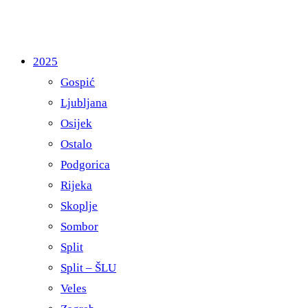
2025
Gospić
Ljubljana
Osijek
Ostalo
Podgorica
Rijeka
Skoplje
Sombor
Split
Split – ŠLU
Veles