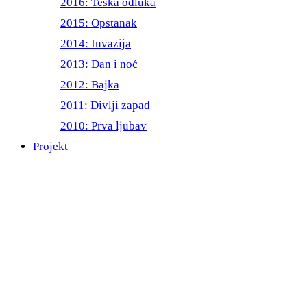
2016: Teška odluka
2015: Opstanak
2014: Invazija
2013: Dan i noć
2012: Bajka
2011: Divlji zapad
2010: Prva ljubav
Projekt