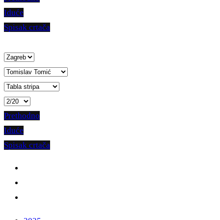
Iduće
Spisak crtača
Prethodno
Iduće
Spisak crtača