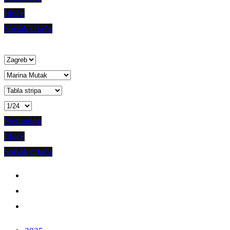
Iduće
Spisak crtača
Prethodno
Iduće
Spisak crtača