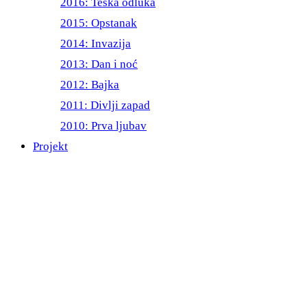
2016: Teška odluka
2015: Opstanak
2014: Invazija
2013: Dan i noć
2012: Bajka
2011: Divlji zapad
2010: Prva ljubav
Projekt