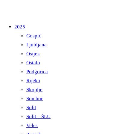
2025
Gospić
Ljubljana
Osijek
Ostalo
Podgorica
Rijeka
Skoplje
Sombor
Split
Split – ŠLU
Veles