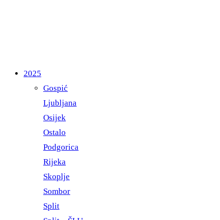
2025
Gospić
Ljubljana
Osijek
Ostalo
Podgorica
Rijeka
Skoplje
Sombor
Split