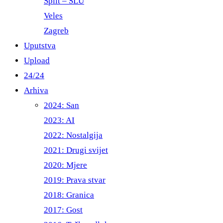
Split – ŠLU
Veles
Zagreb
Uputstva
Upload
24/24
Arhiva
2024: San
2023: AI
2022: Nostalgija
2021: Drugi svijet
2020: Mjere
2019: Prava stvar
2018: Granica
2017: Gost