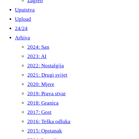
Zagreb
Uputstva
Upload
24/24
Arhiva
2024: San
2023: AI
2022: Nostalgija
2021: Drugi svijet
2020: Mjere
2019: Prava stvar
2018: Granica
2017: Gost
2016: Teška odluka
2015: Opstanak