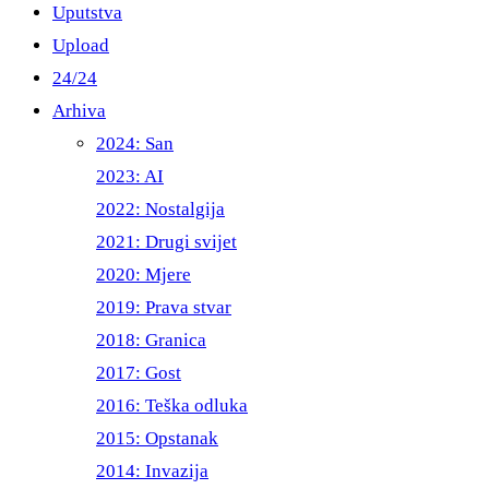
Uputstva
Upload
24/24
Arhiva
2024: San
2023: AI
2022: Nostalgija
2021: Drugi svijet
2020: Mjere
2019: Prava stvar
2018: Granica
2017: Gost
2016: Teška odluka
2015: Opstanak
2014: Invazija