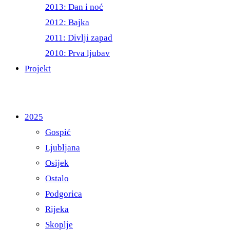
2013: Dan i noć
2012: Bajka
2011: Divlji zapad
2010: Prva ljubav
Projekt
2025
Gospić
Ljubljana
Osijek
Ostalo
Podgorica
Rijeka
Skoplje