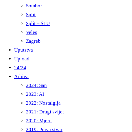
Sombor
Split
Split – ŠLU
Veles
Zagreb
Uputstva
Upload
24/24
Arhiva
2024: San
2023: AI
2022: Nostalgija
2021: Drugi svijet
2020: Mjere
2019: Prava stvar