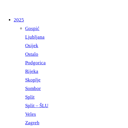
2025
Gospić
Ljubljana
Osijek
Ostalo
Podgorica
Rijeka
Skoplje
Sombor
Split
Split – ŠLU
Veles
Zagreb