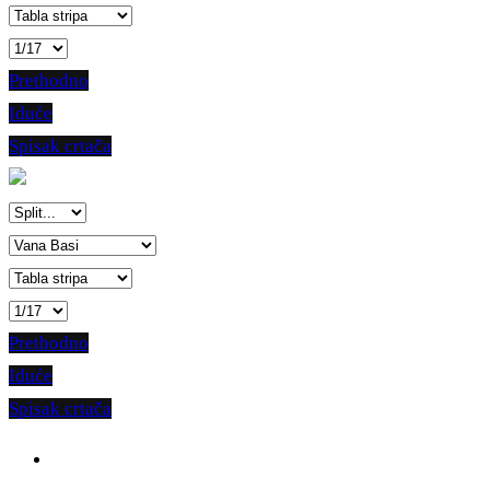
Prethodno
Iduće
Spisak crtača
Prethodno
Iduće
Spisak crtača