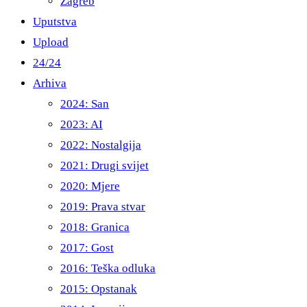
Zagreb
Uputstva
Upload
24/24
Arhiva
2024: San
2023: AI
2022: Nostalgija
2021: Drugi svijet
2020: Mjere
2019: Prava stvar
2018: Granica
2017: Gost
2016: Teška odluka
2015: Opstanak