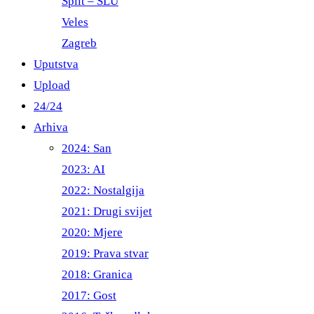
Split – ŠLU
Veles
Zagreb
Uputstva
Upload
24/24
Arhiva
2024: San
2023: AI
2022: Nostalgija
2021: Drugi svijet
2020: Mjere
2019: Prava stvar
2018: Granica
2017: Gost