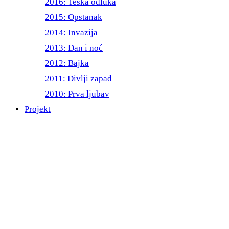
2016: Teška odluka
2015: Opstanak
2014: Invazija
2013: Dan i noć
2012: Bajka
2011: Divlji zapad
2010: Prva ljubav
Projekt