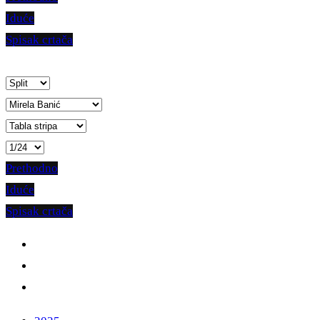
Iduće
Spisak crtača
Prethodno
Iduće
Spisak crtača