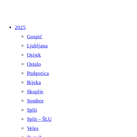
2025
Gospić
Ljubljana
Osijek
Ostalo
Podgorica
Rijeka
Skoplje
Sombor
Split
Split – ŠLU
Veles