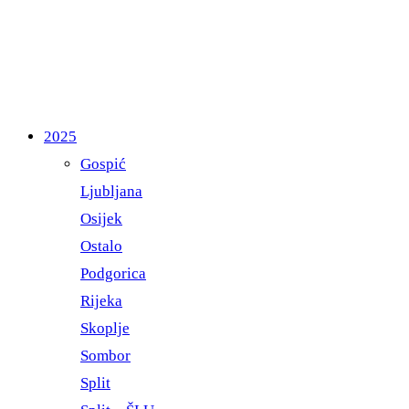
2025
Gospić
Ljubljana
Osijek
Ostalo
Podgorica
Rijeka
Skoplje
Sombor
Split