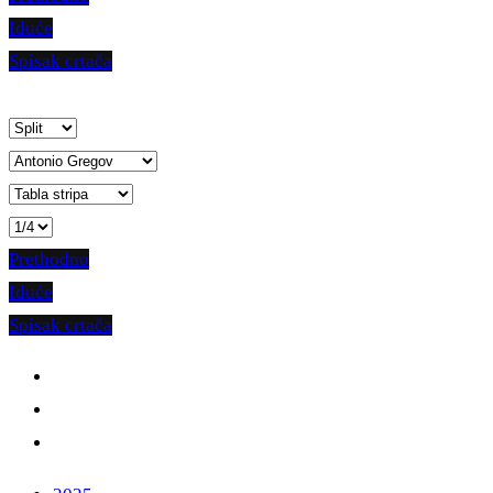
Iduće
Spisak crtača
Prethodno
Iduće
Spisak crtača