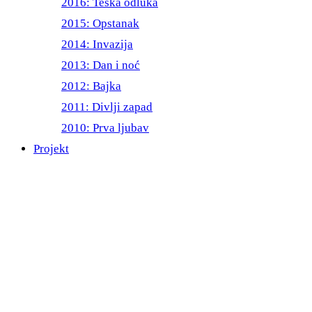
2016: Teška odluka
2015: Opstanak
2014: Invazija
2013: Dan i noć
2012: Bajka
2011: Divlji zapad
2010: Prva ljubav
Projekt