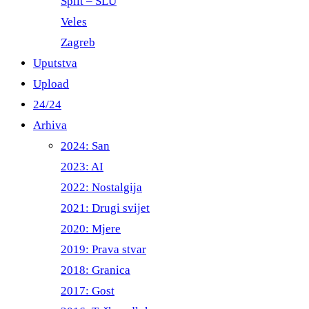
Split – ŠLU
Veles
Zagreb
Uputstva
Upload
24/24
Arhiva
2024: San
2023: AI
2022: Nostalgija
2021: Drugi svijet
2020: Mjere
2019: Prava stvar
2018: Granica
2017: Gost