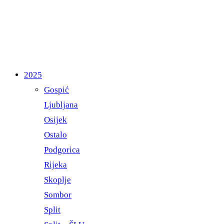
2025
Gospić
Ljubljana
Osijek
Ostalo
Podgorica
Rijeka
Skoplje
Sombor
Split