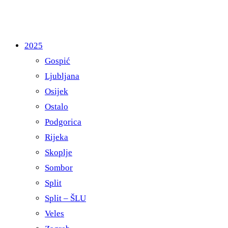
2025
Gospić
Ljubljana
Osijek
Ostalo
Podgorica
Rijeka
Skoplje
Sombor
Split
Split – ŠLU
Veles