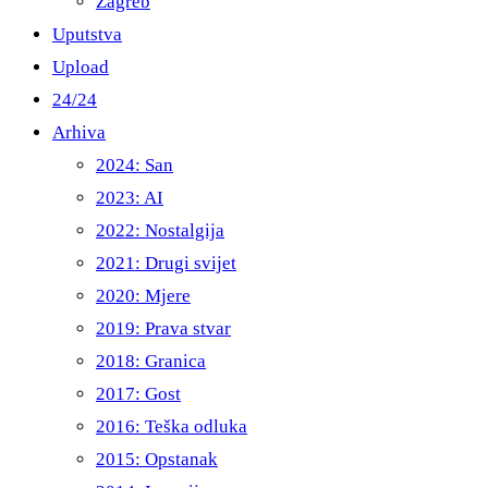
Zagreb
Uputstva
Upload
24/24
Arhiva
2024: San
2023: AI
2022: Nostalgija
2021: Drugi svijet
2020: Mjere
2019: Prava stvar
2018: Granica
2017: Gost
2016: Teška odluka
2015: Opstanak