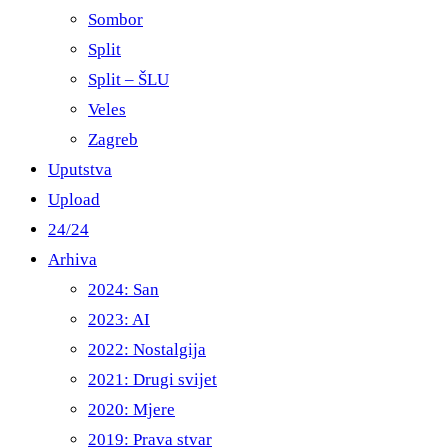
Sombor
Split
Split – ŠLU
Veles
Zagreb
Uputstva
Upload
24/24
Arhiva
2024: San
2023: AI
2022: Nostalgija
2021: Drugi svijet
2020: Mjere
2019: Prava stvar