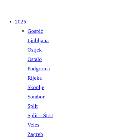
2025
Gospić
Ljubljana
Osijek
Ostalo
Podgorica
Rijeka
Skoplje
Sombor
Split
Split – ŠLU
Veles
Zagreb