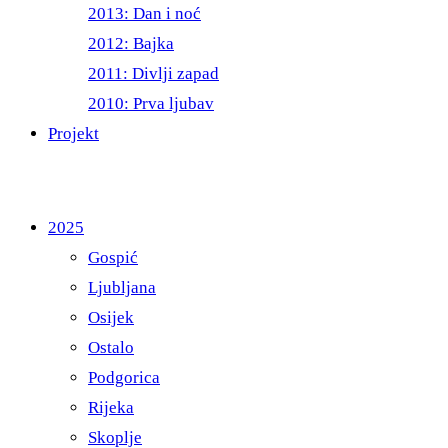
2013: Dan i noć
2012: Bajka
2011: Divlji zapad
2010: Prva ljubav
Projekt
2025
Gospić
Ljubljana
Osijek
Ostalo
Podgorica
Rijeka
Skoplje