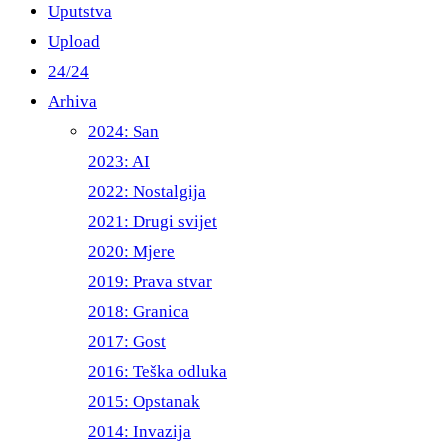
Uputstva
Upload
24/24
Arhiva
2024: San
2023: AI
2022: Nostalgija
2021: Drugi svijet
2020: Mjere
2019: Prava stvar
2018: Granica
2017: Gost
2016: Teška odluka
2015: Opstanak
2014: Invazija