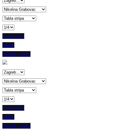
Prethodno
Iduće
Spisak crtača
Prethodno
Iduće
Spisak crtača