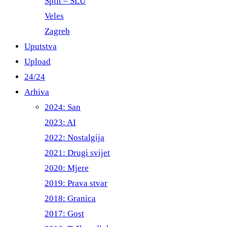
Split – ŠLU
Veles
Zagreb
Uputstva
Upload
24/24
Arhiva
2024: San
2023: AI
2022: Nostalgija
2021: Drugi svijet
2020: Mjere
2019: Prava stvar
2018: Granica
2017: Gost