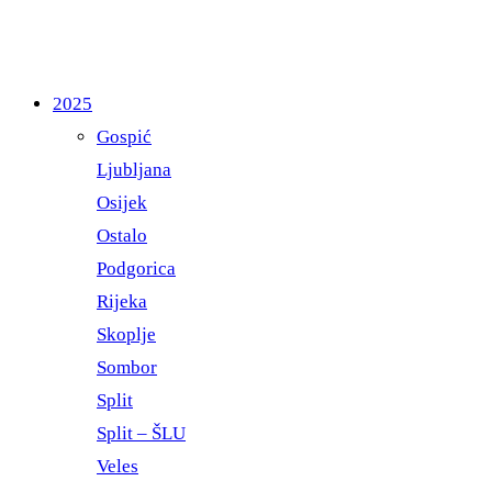
2025
Gospić
Ljubljana
Osijek
Ostalo
Podgorica
Rijeka
Skoplje
Sombor
Split
Split – ŠLU
Veles