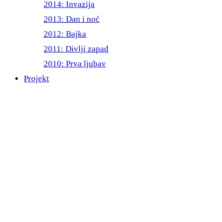
2014: Invazija
2013: Dan i noć
2012: Bajka
2011: Divlji zapad
2010: Prva ljubav
Projekt