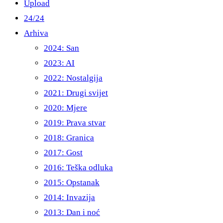
Upload
24/24
Arhiva
2024: San
2023: AI
2022: Nostalgija
2021: Drugi svijet
2020: Mjere
2019: Prava stvar
2018: Granica
2017: Gost
2016: Teška odluka
2015: Opstanak
2014: Invazija
2013: Dan i noć