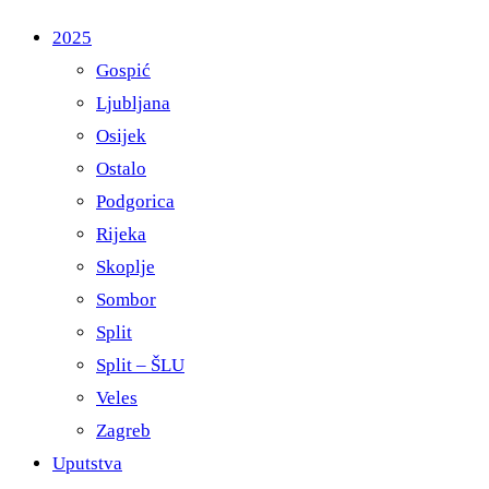
2025
Gospić
Ljubljana
Osijek
Ostalo
Podgorica
Rijeka
Skoplje
Sombor
Split
Split – ŠLU
Veles
Zagreb
Uputstva