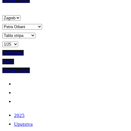
Spisak crtača
Prethodno
Iduće
Spisak crtača
2025
Uputstva