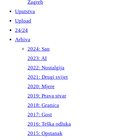
Zagreb
Uputstva
Upload
24/24
Arhiva
2024: San
2023: AI
2022: Nostalgija
2021: Drugi svijet
2020: Mjere
2019: Prava stvar
2018: Granica
2017: Gost
2016: Teška odluka
2015: Opstanak