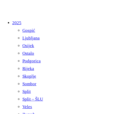
2025
Gospić
Ljubljana
Osijek
Ostalo
Podgorica
Rijeka
Skoplje
Sombor
Split
Split – ŠLU
Veles