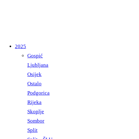
2025
Gospić
Ljubljana
Osijek
Ostalo
Podgorica
Rijeka
Skoplje
Sombor
Split