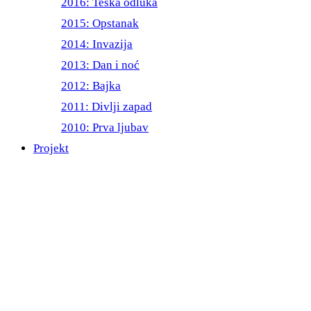
2016: Teška odluka
2015: Opstanak
2014: Invazija
2013: Dan i noć
2012: Bajka
2011: Divlji zapad
2010: Prva ljubav
Projekt