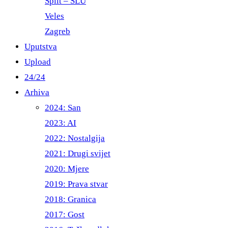
Split – ŠLU
Veles
Zagreb
Uputstva
Upload
24/24
Arhiva
2024: San
2023: AI
2022: Nostalgija
2021: Drugi svijet
2020: Mjere
2019: Prava stvar
2018: Granica
2017: Gost