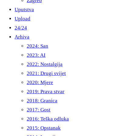
Zagreb
Uputstva
Upload
24/24
Arhiva
2024: San
2023: AI
2022: Nostalgija
2021: Drugi svijet
2020: Mjere
2019: Prava stvar
2018: Granica
2017: Gost
2016: Teška odluka
2015: Opstanak