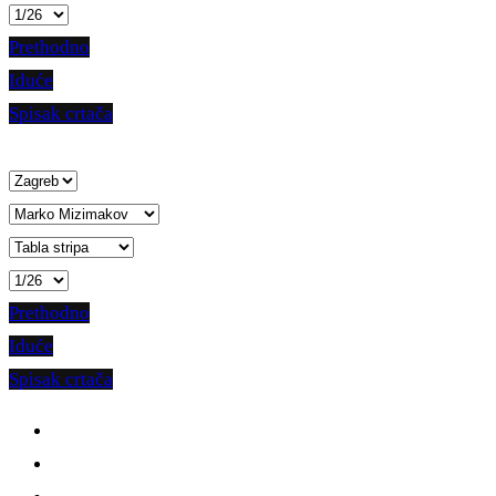
Prethodno
Iduće
Spisak crtača
Prethodno
Iduće
Spisak crtača