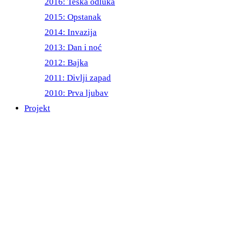
2016: Teška odluka
2015: Opstanak
2014: Invazija
2013: Dan i noć
2012: Bajka
2011: Divlji zapad
2010: Prva ljubav
Projekt