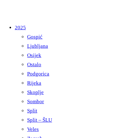
2025
Gospić
Ljubljana
Osijek
Ostalo
Podgorica
Rijeka
Skoplje
Sombor
Split
Split – ŠLU
Veles