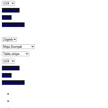
Prethodno
Iduće
Spisak crtača
Prethodno
Iduće
Spisak crtača