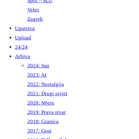
Split – ŠLU
Veles
Zagreb
Uputstva
Upload
24/24
Arhiva
2024: San
2023: AI
2022: Nostalgija
2021: Drugi svijet
2020: Mjere
2019: Prava stvar
2018: Granica
2017: Gost