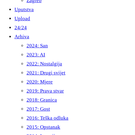
Zagreb
Uputstva
Upload
24/24
Arhiva
2024: San
2023: AI
2022: Nostalgija
2021: Drugi svijet
2020: Mjere
2019: Prava stvar
2018: Granica
2017: Gost
2016: Teška odluka
2015: Opstanak