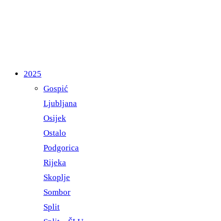
2025
Gospić
Ljubljana
Osijek
Ostalo
Podgorica
Rijeka
Skoplje
Sombor
Split