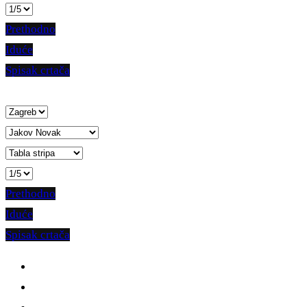
Prethodno
Iduće
Spisak crtača
Prethodno
Iduće
Spisak crtača