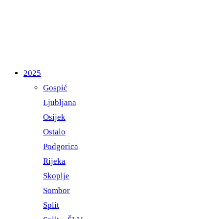
2025
Gospić
Ljubljana
Osijek
Ostalo
Podgorica
Rijeka
Skoplje
Sombor
Split