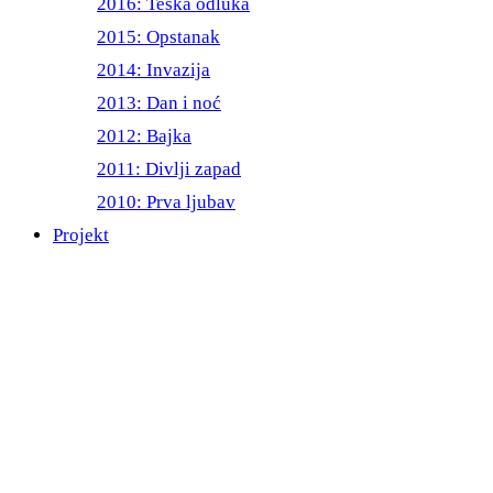
2016: Teška odluka
2015: Opstanak
2014: Invazija
2013: Dan i noć
2012: Bajka
2011: Divlji zapad
2010: Prva ljubav
Projekt