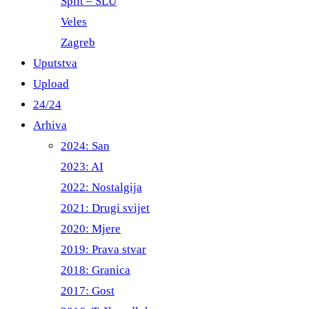
Split – ŠLU
Veles
Zagreb
Uputstva
Upload
24/24
Arhiva
2024: San
2023: AI
2022: Nostalgija
2021: Drugi svijet
2020: Mjere
2019: Prava stvar
2018: Granica
2017: Gost