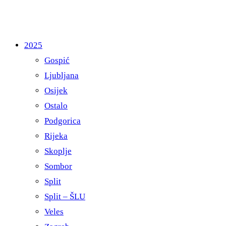
2025
Gospić
Ljubljana
Osijek
Ostalo
Podgorica
Rijeka
Skoplje
Sombor
Split
Split – ŠLU
Veles