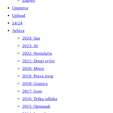
Zagreb
Uputstva
Upload
24/24
Arhiva
2024: San
2023: AI
2022: Nostalgija
2021: Drugi svijet
2020: Mjere
2019: Prava stvar
2018: Granica
2017: Gost
2016: Teška odluka
2015: Opstanak