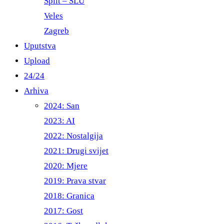
Split – ŠLU
Veles
Zagreb
Uputstva
Upload
24/24
Arhiva
2024: San
2023: AI
2022: Nostalgija
2021: Drugi svijet
2020: Mjere
2019: Prava stvar
2018: Granica
2017: Gost