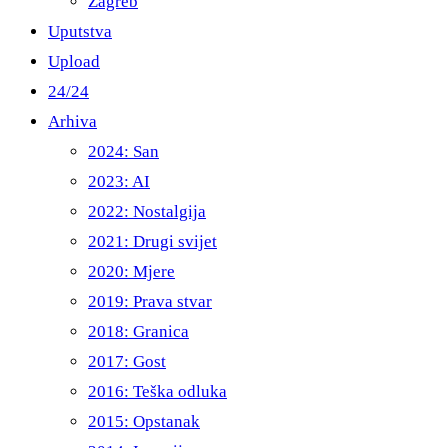
Zagreb
Uputstva
Upload
24/24
Arhiva
2024: San
2023: AI
2022: Nostalgija
2021: Drugi svijet
2020: Mjere
2019: Prava stvar
2018: Granica
2017: Gost
2016: Teška odluka
2015: Opstanak