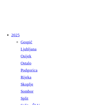
2025
Gospić
Ljubljana
Osijek
Ostalo
Podgorica
Rijeka
Skoplje
Sombor
Split