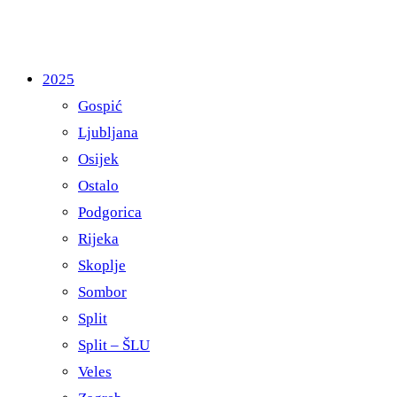
2025
Gospić
Ljubljana
Osijek
Ostalo
Podgorica
Rijeka
Skoplje
Sombor
Split
Split – ŠLU
Veles