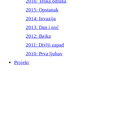
2016: Teška odluka
2015: Opstanak
2014: Invazija
2013: Dan i noć
2012: Bajka
2011: Divlji zapad
2010: Prva ljubav
Projekt