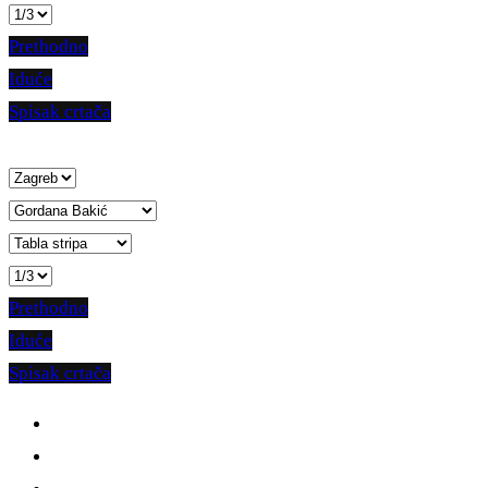
Prethodno
Iduće
Spisak crtača
Prethodno
Iduće
Spisak crtača