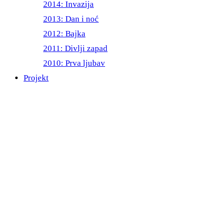
2014: Invazija
2013: Dan i noć
2012: Bajka
2011: Divlji zapad
2010: Prva ljubav
Projekt