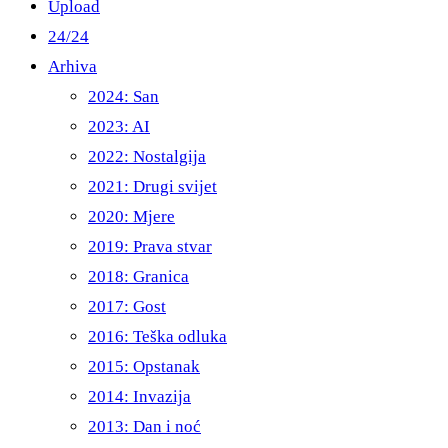
Upload
24/24
Arhiva
2024: San
2023: AI
2022: Nostalgija
2021: Drugi svijet
2020: Mjere
2019: Prava stvar
2018: Granica
2017: Gost
2016: Teška odluka
2015: Opstanak
2014: Invazija
2013: Dan i noć