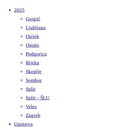
2025
Gospić
Ljubljana
Osijek
Ostalo
Podgorica
Rijeka
Skoplje
Sombor
Split
Split – ŠLU
Veles
Zagreb
Uputstva