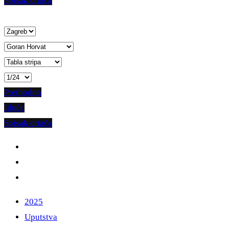
Spisak crtača
Prethodno
Iduće
Spisak crtača
2025
Uputstva