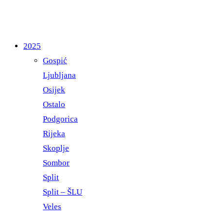
2025
Gospić
Ljubljana
Osijek
Ostalo
Podgorica
Rijeka
Skoplje
Sombor
Split
Split – ŠLU
Veles