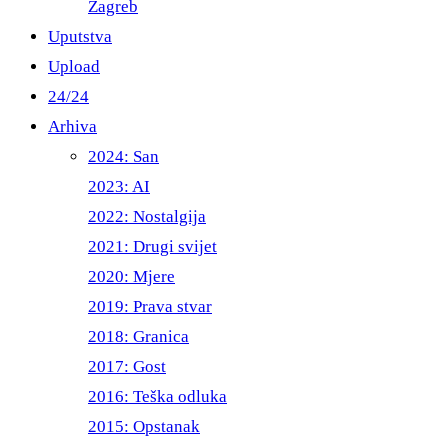
Zagreb
Uputstva
Upload
24/24
Arhiva
2024: San
2023: AI
2022: Nostalgija
2021: Drugi svijet
2020: Mjere
2019: Prava stvar
2018: Granica
2017: Gost
2016: Teška odluka
2015: Opstanak