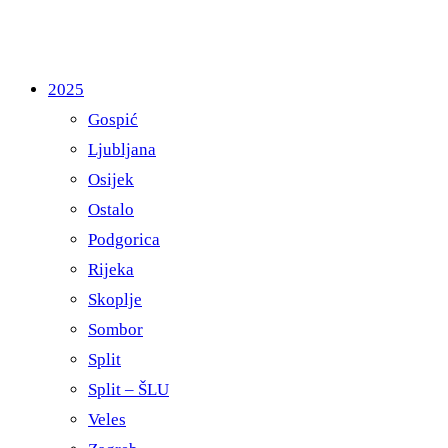
2025
Gospić
Ljubljana
Osijek
Ostalo
Podgorica
Rijeka
Skoplje
Sombor
Split
Split – ŠLU
Veles