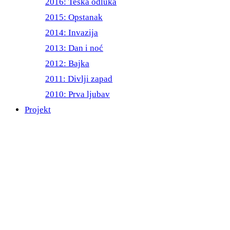
2016: Teška odluka
2015: Opstanak
2014: Invazija
2013: Dan i noć
2012: Bajka
2011: Divlji zapad
2010: Prva ljubav
Projekt