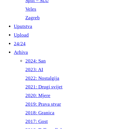
Split – ŠLU
Veles
Zagreb
Uputstva
Upload
24/24
Arhiva
2024: San
2023: AI
2022: Nostalgija
2021: Drugi svijet
2020: Mjere
2019: Prava stvar
2018: Granica
2017: Gost