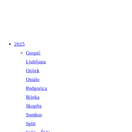
2025
Gospić
Ljubljana
Osijek
Ostalo
Podgorica
Rijeka
Skoplje
Sombor
Split