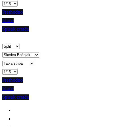
Prethodno
Iduće
Spisak crtača
Prethodno
Iduće
Spisak crtača