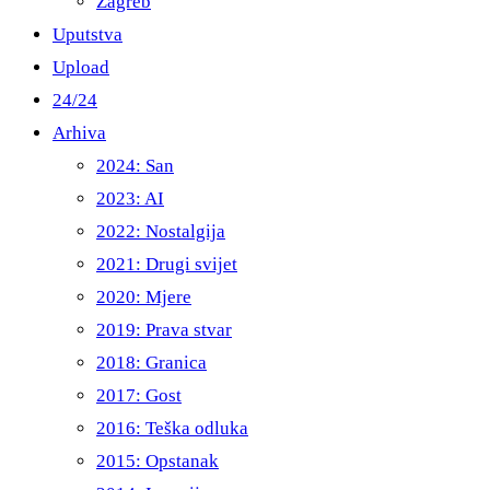
Zagreb
Uputstva
Upload
24/24
Arhiva
2024: San
2023: AI
2022: Nostalgija
2021: Drugi svijet
2020: Mjere
2019: Prava stvar
2018: Granica
2017: Gost
2016: Teška odluka
2015: Opstanak