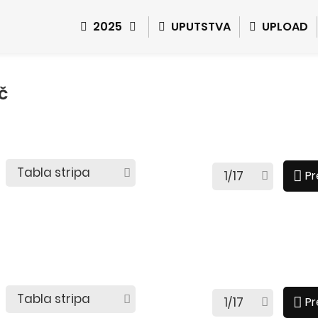
2025
UPUTSTVA
UPLOAD
č
P
P