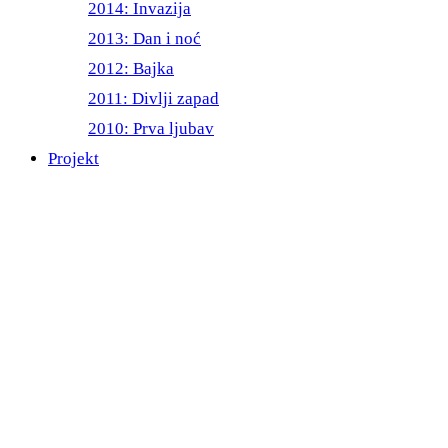
2014: Invazija
2013: Dan i noć
2012: Bajka
2011: Divlji zapad
2010: Prva ljubav
Projekt