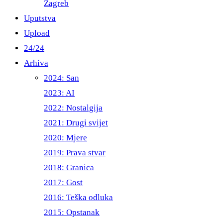
Zagreb
Uputstva
Upload
24/24
Arhiva
2024: San
2023: AI
2022: Nostalgija
2021: Drugi svijet
2020: Mjere
2019: Prava stvar
2018: Granica
2017: Gost
2016: Teška odluka
2015: Opstanak