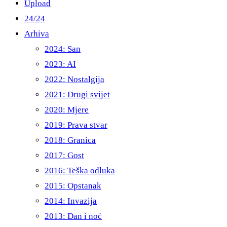
Upload
24/24
Arhiva
2024: San
2023: AI
2022: Nostalgija
2021: Drugi svijet
2020: Mjere
2019: Prava stvar
2018: Granica
2017: Gost
2016: Teška odluka
2015: Opstanak
2014: Invazija
2013: Dan i noć