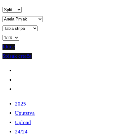
Iduće
Spisak crtača
2025
Uputstva
Upload
24/24