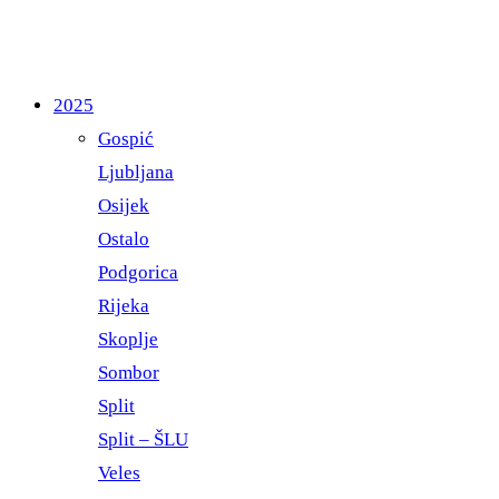
2025
Gospić
Ljubljana
Osijek
Ostalo
Podgorica
Rijeka
Skoplje
Sombor
Split
Split – ŠLU
Veles