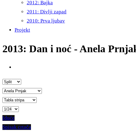
2012: Bajka
2011: Divlji zapad
2010: Prva ljubav
Projekt
2013: Dan i noć - Anela Prnja
Iduće
Spisak crtača