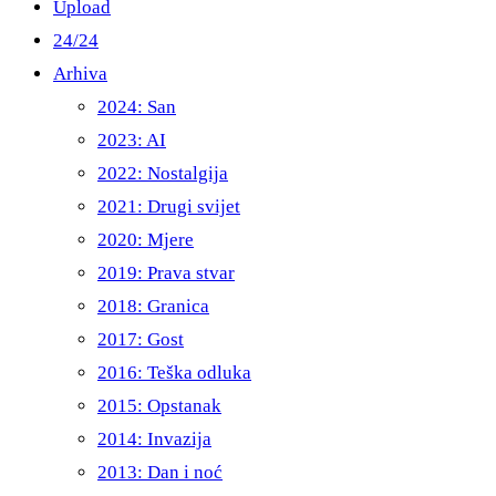
Upload
24/24
Arhiva
2024: San
2023: AI
2022: Nostalgija
2021: Drugi svijet
2020: Mjere
2019: Prava stvar
2018: Granica
2017: Gost
2016: Teška odluka
2015: Opstanak
2014: Invazija
2013: Dan i noć