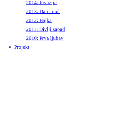
2014: Invazija
2013: Dan i noć
2012: Bajka
2011: Divlji zapad
2010: Prva ljubav
Projekt