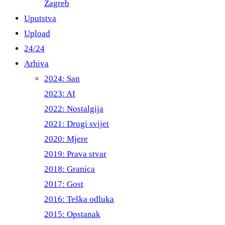
Zagreb
Uputstva
Upload
24/24
Arhiva
2024: San
2023: AI
2022: Nostalgija
2021: Drugi svijet
2020: Mjere
2019: Prava stvar
2018: Granica
2017: Gost
2016: Teška odluka
2015: Opstanak