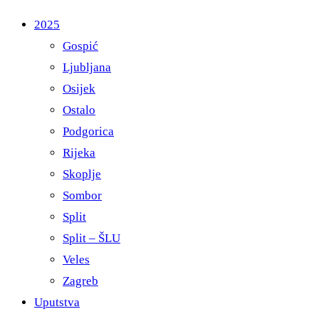
2025
Gospić
Ljubljana
Osijek
Ostalo
Podgorica
Rijeka
Skoplje
Sombor
Split
Split – ŠLU
Veles
Zagreb
Uputstva