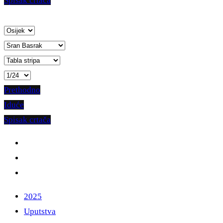
Spisak crtača
Prethodno
Iduće
Spisak crtača
2025
Uputstva