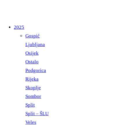
2025
Gospić
Ljubljana
Osijek
Ostalo
Podgorica
Rijeka
Skoplje
Sombor
Split
Split – ŠLU
Veles