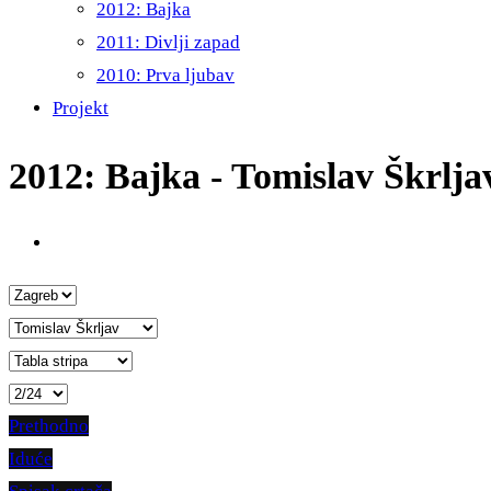
2012: Bajka
2011: Divlji zapad
2010: Prva ljubav
Projekt
2012: Bajka - Tomislav Škrlja
Prethodno
Iduće