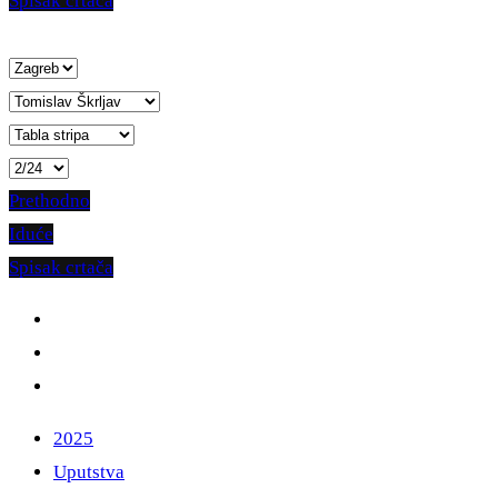
Spisak crtača
Prethodno
Iduće
Spisak crtača
2025
Uputstva