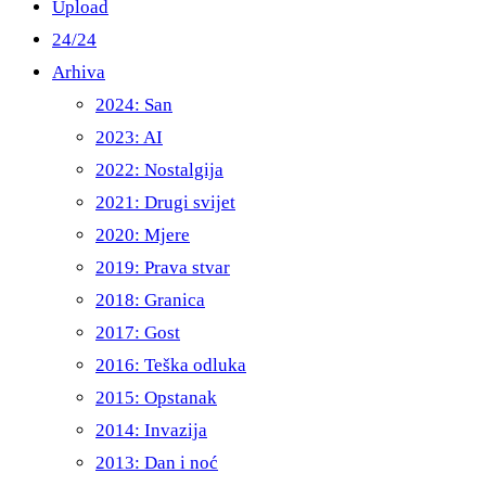
Upload
24/24
Arhiva
2024: San
2023: AI
2022: Nostalgija
2021: Drugi svijet
2020: Mjere
2019: Prava stvar
2018: Granica
2017: Gost
2016: Teška odluka
2015: Opstanak
2014: Invazija
2013: Dan i noć