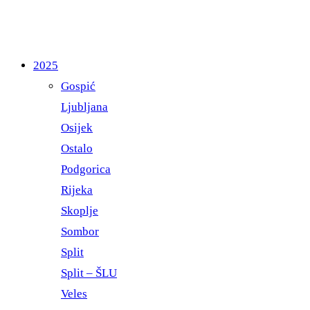
2025
Gospić
Ljubljana
Osijek
Ostalo
Podgorica
Rijeka
Skoplje
Sombor
Split
Split – ŠLU
Veles