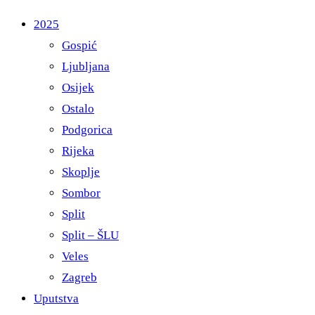
2025
Gospić
Ljubljana
Osijek
Ostalo
Podgorica
Rijeka
Skoplje
Sombor
Split
Split – ŠLU
Veles
Zagreb
Uputstva