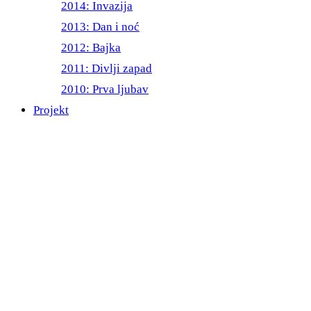
2014: Invazija
2013: Dan i noć
2012: Bajka
2011: Divlji zapad
2010: Prva ljubav
Projekt