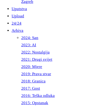
Zagreb
Uputstva
Upload
24/24
Arhiva
2024: San
2023: AI
2022: Nostalgija
2021: Drugi svijet
2020: Mjere
2019: Prava stvar
2018: Granica
2017: Gost
2016: Teška odluka
2015: Opstanak