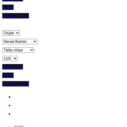
Iduće
Spisak crtača
Prethodno
Iduće
Spisak crtača