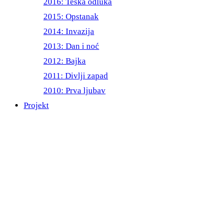
2016: Teška odluka
2015: Opstanak
2014: Invazija
2013: Dan i noć
2012: Bajka
2011: Divlji zapad
2010: Prva ljubav
Projekt