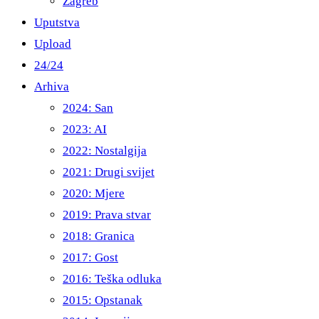
Zagreb
Uputstva
Upload
24/24
Arhiva
2024: San
2023: AI
2022: Nostalgija
2021: Drugi svijet
2020: Mjere
2019: Prava stvar
2018: Granica
2017: Gost
2016: Teška odluka
2015: Opstanak