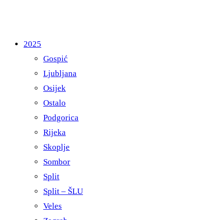
2025
Gospić
Ljubljana
Osijek
Ostalo
Podgorica
Rijeka
Skoplje
Sombor
Split
Split – ŠLU
Veles