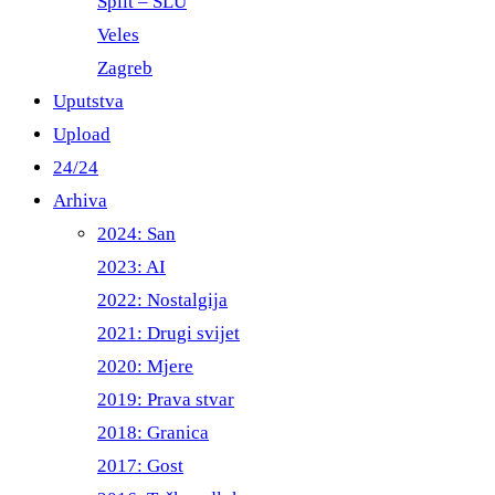
Split – ŠLU
Veles
Zagreb
Uputstva
Upload
24/24
Arhiva
2024: San
2023: AI
2022: Nostalgija
2021: Drugi svijet
2020: Mjere
2019: Prava stvar
2018: Granica
2017: Gost