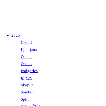
2025
Gospić
Ljubljana
Osijek
Ostalo
Podgorica
Rijeka
Skoplje
Sombor
Split