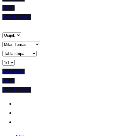
Iduće
Spisak crtača
Prethodno
Iduće
Spisak crtača