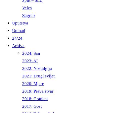
Split – ŠLU
Veles
Zagreb
Uputstva
Upload
24/24
Arhiva
2024: San
2023: AI
2022: Nostalgija
2021: Drugi svijet
2020: Mjere
2019: Prava stvar
2018: Granica
2017: Gost