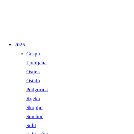
2025
Gospić
Ljubljana
Osijek
Ostalo
Podgorica
Rijeka
Skoplje
Sombor
Split