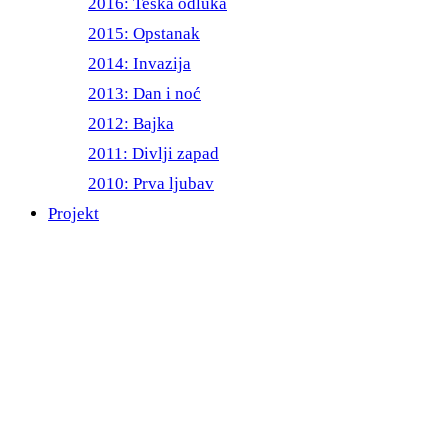
2016: Teška odluka
2015: Opstanak
2014: Invazija
2013: Dan i noć
2012: Bajka
2011: Divlji zapad
2010: Prva ljubav
Projekt