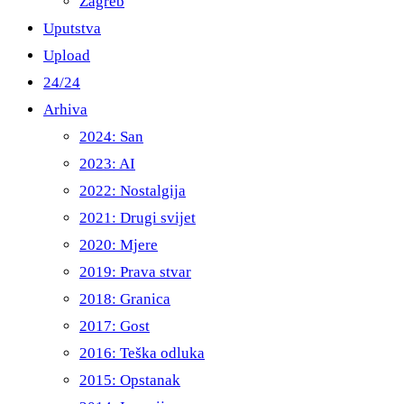
Zagreb
Uputstva
Upload
24/24
Arhiva
2024: San
2023: AI
2022: Nostalgija
2021: Drugi svijet
2020: Mjere
2019: Prava stvar
2018: Granica
2017: Gost
2016: Teška odluka
2015: Opstanak