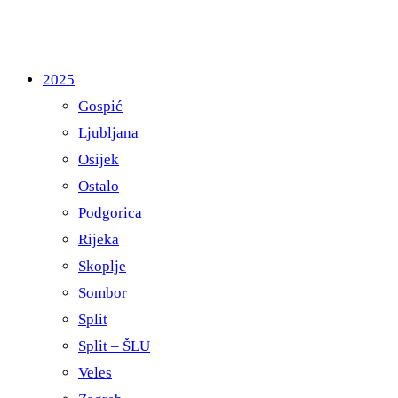
2025
Gospić
Ljubljana
Osijek
Ostalo
Podgorica
Rijeka
Skoplje
Sombor
Split
Split – ŠLU
Veles