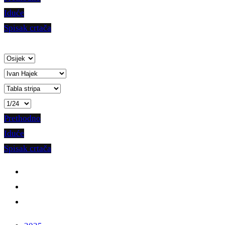
Iduće
Spisak crtača
Prethodno
Iduće
Spisak crtača