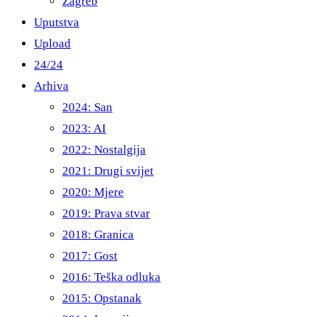
Zagreb
Uputstva
Upload
24/24
Arhiva
2024: San
2023: AI
2022: Nostalgija
2021: Drugi svijet
2020: Mjere
2019: Prava stvar
2018: Granica
2017: Gost
2016: Teška odluka
2015: Opstanak