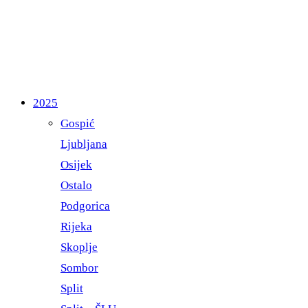
2025
Gospić
Ljubljana
Osijek
Ostalo
Podgorica
Rijeka
Skoplje
Sombor
Split