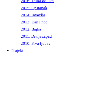
2016: Teška odluka
2015: Opstanak
2014: Invazija
2013: Dan i noć
2012: Bajka
2011: Divlji zapad
2010: Prva ljubav
Projekt