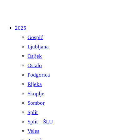
2025
Gospić
Ljubljana
Osijek
Ostalo
Podgorica
Rijeka
Skoplje
Sombor
Split
Split – ŠLU
Veles