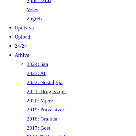
Split – ŠLU
Veles
Zagreb
Uputstva
Upload
24/24
Arhiva
2024: San
2023: AI
2022: Nostalgija
2021: Drugi svijet
2020: Mjere
2019: Prava stvar
2018: Granica
2017: Gost