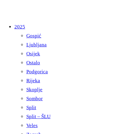
2025
Gospić
Ljubljana
Osijek
Ostalo
Podgorica
Rijeka
Skoplje
Sombor
Split
Split – ŠLU
Veles