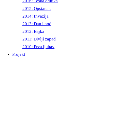
2016: Teška odluka
2015: Opstanak
2014: Invazija
2013: Dan i noć
2012: Bajka
2011: Divlji zapad
2010: Prva ljubav
Projekt