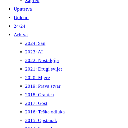
Zagreb
Uputstva
Upload
24/24
Arhiva
2024: San
2023: AI
2022: Nostalgija
2021: Drugi svijet
2020: Mjere
2019: Prava stvar
2018: Granica
2017: Gost
2016: Teška odluka
2015: Opstanak