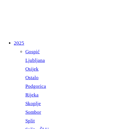
2025
Gospić
Ljubljana
Osijek
Ostalo
Podgorica
Rijeka
Skoplje
Sombor
Split