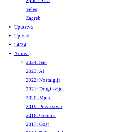
Split – ŠLU
Veles
Zagreb
Uputstva
Upload
24/24
Arhiva
2024: San
2023: AI
2022: Nostalgija
2021: Drugi svijet
2020: Mjere
2019: Prava stvar
2018: Granica
2017: Gost