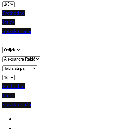
Prethodno
Iduće
Spisak crtača
Prethodno
Iduće
Spisak crtača