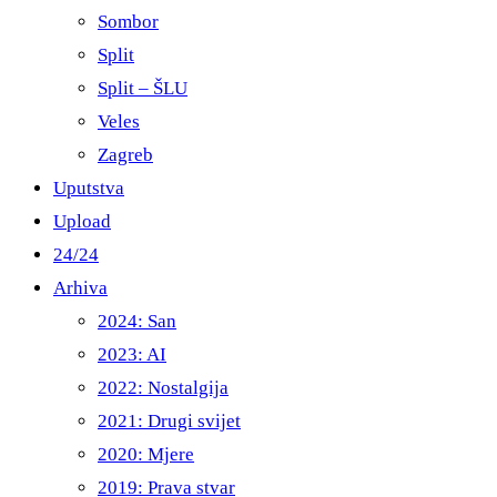
Sombor
Split
Split – ŠLU
Veles
Zagreb
Uputstva
Upload
24/24
Arhiva
2024: San
2023: AI
2022: Nostalgija
2021: Drugi svijet
2020: Mjere
2019: Prava stvar