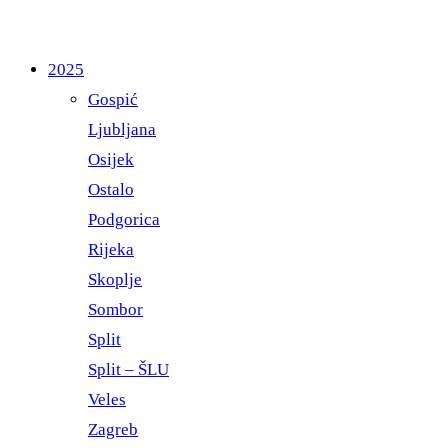
2025
Gospić
Ljubljana
Osijek
Ostalo
Podgorica
Rijeka
Skoplje
Sombor
Split
Split – ŠLU
Veles
Zagreb