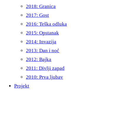
2018: Granica
2017: Gost
2016: Teška odluka
2015: Opstanak
2014: Invazija
2013: Dan i noć
2012: Bajka
2011: Divlji zapad
2010: Prva ljubav
Projekt