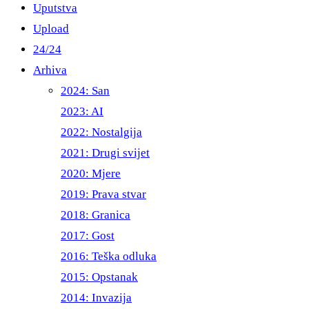
Uputstva
Upload
24/24
Arhiva
2024: San
2023: AI
2022: Nostalgija
2021: Drugi svijet
2020: Mjere
2019: Prava stvar
2018: Granica
2017: Gost
2016: Teška odluka
2015: Opstanak
2014: Invazija