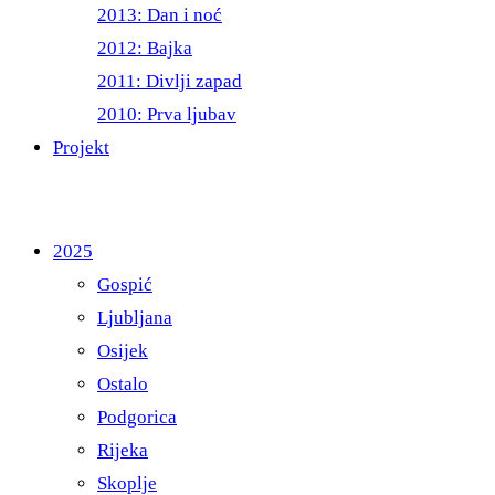
2013: Dan i noć
2012: Bajka
2011: Divlji zapad
2010: Prva ljubav
Projekt
2025
Gospić
Ljubljana
Osijek
Ostalo
Podgorica
Rijeka
Skoplje