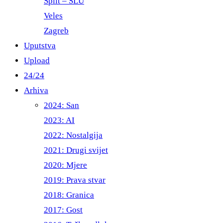
Split – ŠLU
Veles
Zagreb
Uputstva
Upload
24/24
Arhiva
2024: San
2023: AI
2022: Nostalgija
2021: Drugi svijet
2020: Mjere
2019: Prava stvar
2018: Granica
2017: Gost