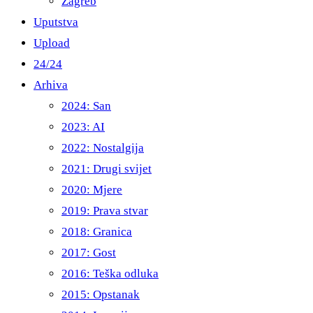
Zagreb
Uputstva
Upload
24/24
Arhiva
2024: San
2023: AI
2022: Nostalgija
2021: Drugi svijet
2020: Mjere
2019: Prava stvar
2018: Granica
2017: Gost
2016: Teška odluka
2015: Opstanak