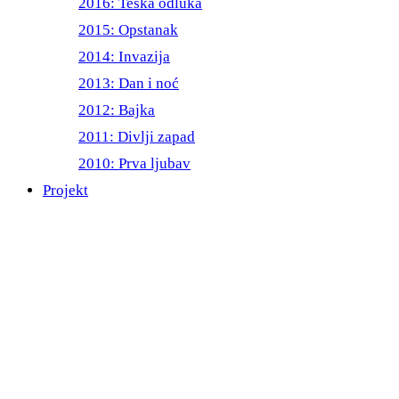
2016: Teška odluka
2015: Opstanak
2014: Invazija
2013: Dan i noć
2012: Bajka
2011: Divlji zapad
2010: Prva ljubav
Projekt