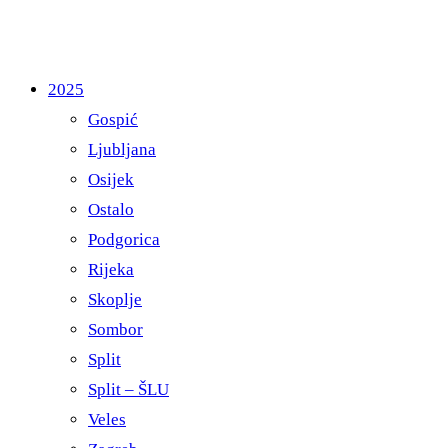
2025
Gospić
Ljubljana
Osijek
Ostalo
Podgorica
Rijeka
Skoplje
Sombor
Split
Split – ŠLU
Veles