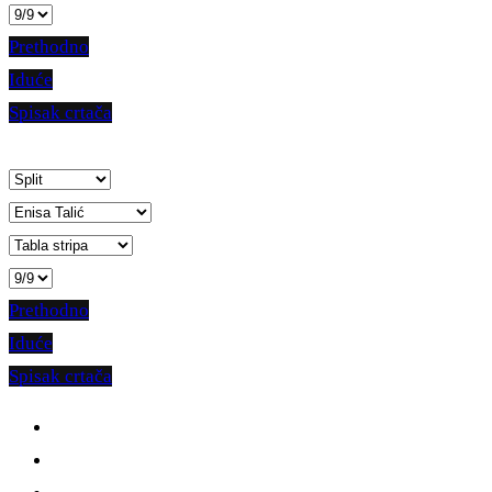
Prethodno
Iduće
Spisak crtača
Prethodno
Iduće
Spisak crtača