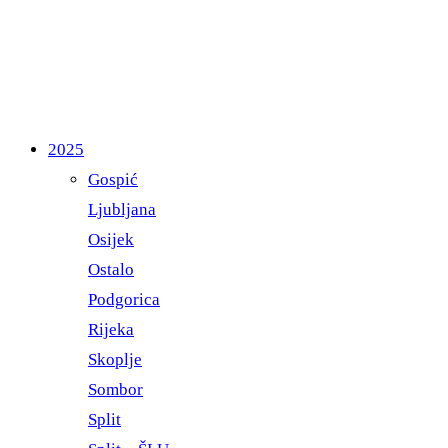
2025
Gospić
Ljubljana
Osijek
Ostalo
Podgorica
Rijeka
Skoplje
Sombor
Split