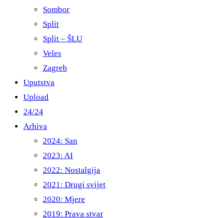
Sombor
Split
Split – ŠLU
Veles
Zagreb
Uputstva
Upload
24/24
Arhiva
2024: San
2023: AI
2022: Nostalgija
2021: Drugi svijet
2020: Mjere
2019: Prava stvar