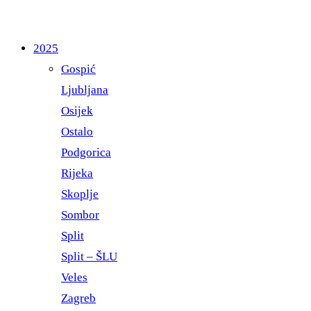
2025
Gospić
Ljubljana
Osijek
Ostalo
Podgorica
Rijeka
Skoplje
Sombor
Split
Split – ŠLU
Veles
Zagreb