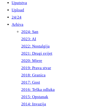
Uputstva
Upload
24/24
Arhiva
2024: San
2023: AI
2022: Nostalgija
2021: Drugi svijet
2020: Mjere
2019: Prava stvar
2018: Granica
2017: Gost
2016: Teška odluka
2015: Opstanak
2014: Invazija