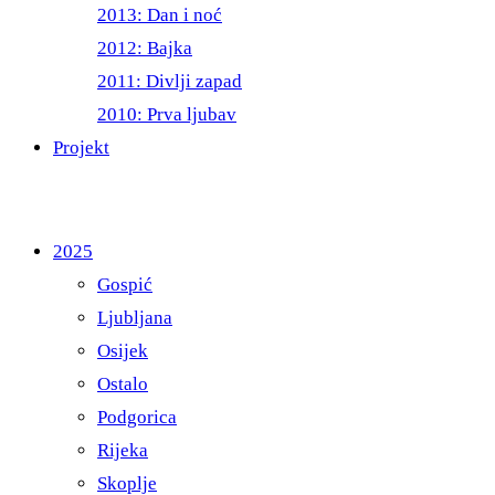
2013: Dan i noć
2012: Bajka
2011: Divlji zapad
2010: Prva ljubav
Projekt
2025
Gospić
Ljubljana
Osijek
Ostalo
Podgorica
Rijeka
Skoplje