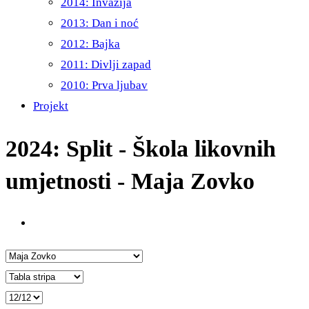
2014: Invazija
2013: Dan i noć
2012: Bajka
2011: Divlji zapad
2010: Prva ljubav
Projekt
2024: Split - Škola likovnih
umjetnosti - Maja Zovko