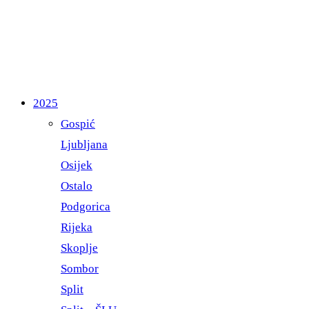
2025
Gospić
Ljubljana
Osijek
Ostalo
Podgorica
Rijeka
Skoplje
Sombor
Split