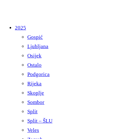
2025
Gospić
Ljubljana
Osijek
Ostalo
Podgorica
Rijeka
Skoplje
Sombor
Split
Split – ŠLU
Veles