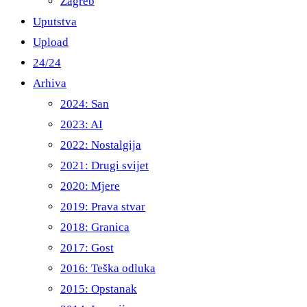
Zagreb
Uputstva
Upload
24/24
Arhiva
2024: San
2023: AI
2022: Nostalgija
2021: Drugi svijet
2020: Mjere
2019: Prava stvar
2018: Granica
2017: Gost
2016: Teška odluka
2015: Opstanak