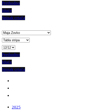
Prethodno
Iduće
Spisak crtača
Prethodno
Iduće
Spisak crtača
2025