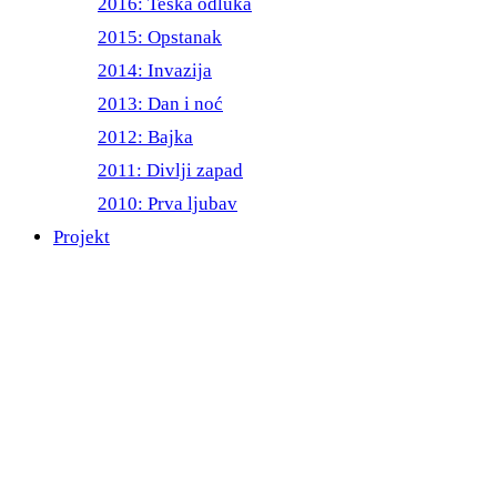
2016: Teška odluka
2015: Opstanak
2014: Invazija
2013: Dan i noć
2012: Bajka
2011: Divlji zapad
2010: Prva ljubav
Projekt