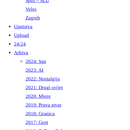
Split – ŠLU
Veles
Zagreb
Uputstva
Upload
24/24
Arhiva
2024: San
2023: AI
2022: Nostalgija
2021: Drugi svijet
2020: Mjere
2019: Prava stvar
2018: Granica
2017: Gost