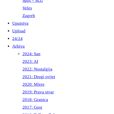
Split – ŠLU
Veles
Zagreb
Uputstva
Upload
24/24
Arhiva
2024: San
2023: AI
2022: Nostalgija
2021: Drugi svijet
2020: Mjere
2019: Prava stvar
2018: Granica
2017: Gost