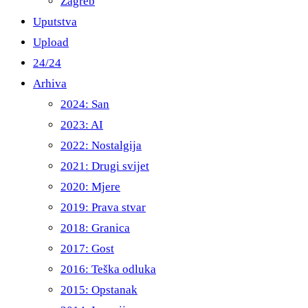
Zagreb
Uputstva
Upload
24/24
Arhiva
2024: San
2023: AI
2022: Nostalgija
2021: Drugi svijet
2020: Mjere
2019: Prava stvar
2018: Granica
2017: Gost
2016: Teška odluka
2015: Opstanak