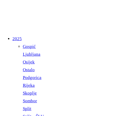
2025
Gospić
Ljubljana
Osijek
Ostalo
Podgorica
Rijeka
Skoplje
Sombor
Split