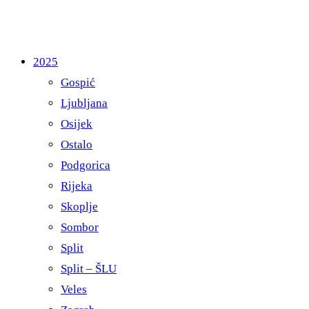
2025
Gospić
Ljubljana
Osijek
Ostalo
Podgorica
Rijeka
Skoplje
Sombor
Split
Split – ŠLU
Veles