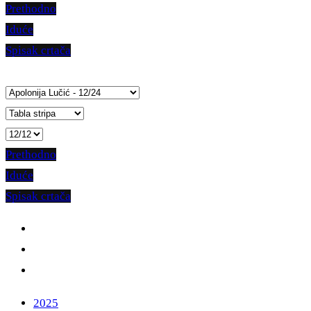
Prethodno
Iduće
Spisak crtača
Prethodno
Iduće
Spisak crtača
2025