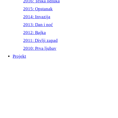
2016: Teška odluka
2015: Opstanak
2014: Invazija
2013: Dan i noć
2012: Bajka
2011: Divlji zapad
2010: Prva ljubav
Projekt