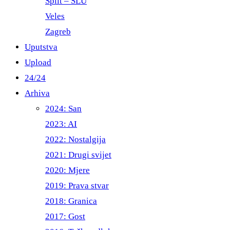
Split – ŠLU
Veles
Zagreb
Uputstva
Upload
24/24
Arhiva
2024: San
2023: AI
2022: Nostalgija
2021: Drugi svijet
2020: Mjere
2019: Prava stvar
2018: Granica
2017: Gost