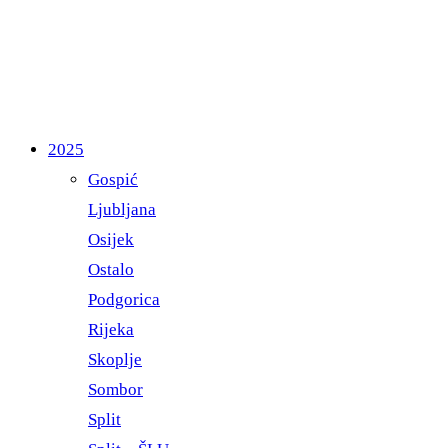
2025
Gospić
Ljubljana
Osijek
Ostalo
Podgorica
Rijeka
Skoplje
Sombor
Split