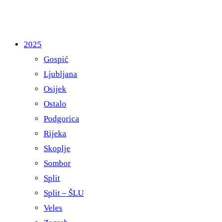
2025
Gospić
Ljubljana
Osijek
Ostalo
Podgorica
Rijeka
Skoplje
Sombor
Split
Split – ŠLU
Veles