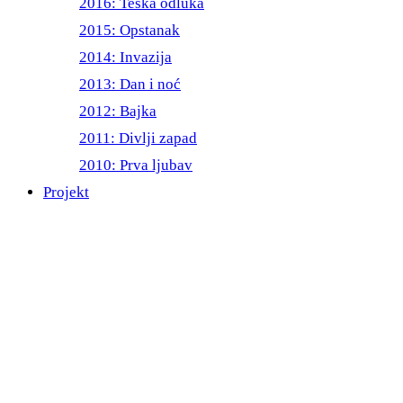
2016: Teška odluka
2015: Opstanak
2014: Invazija
2013: Dan i noć
2012: Bajka
2011: Divlji zapad
2010: Prva ljubav
Projekt