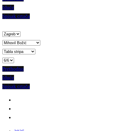
Iduće
Spisak crtača
Prethodno
Iduće
Spisak crtača