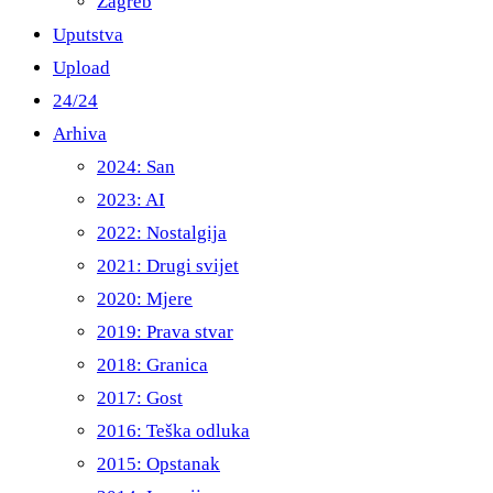
Zagreb
Uputstva
Upload
24/24
Arhiva
2024: San
2023: AI
2022: Nostalgija
2021: Drugi svijet
2020: Mjere
2019: Prava stvar
2018: Granica
2017: Gost
2016: Teška odluka
2015: Opstanak