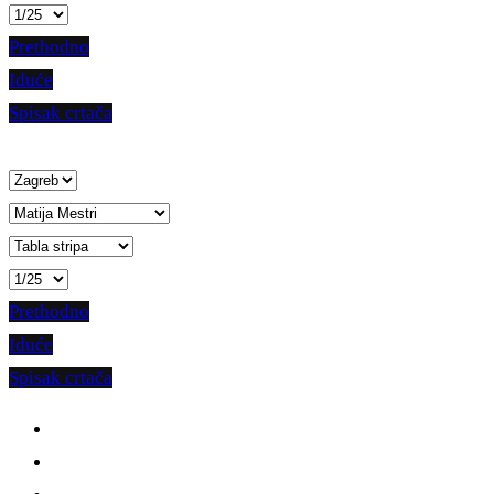
Prethodno
Iduće
Spisak crtača
Prethodno
Iduće
Spisak crtača