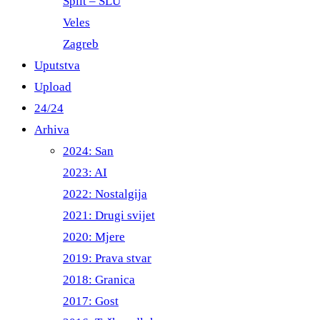
Split – ŠLU
Veles
Zagreb
Uputstva
Upload
24/24
Arhiva
2024: San
2023: AI
2022: Nostalgija
2021: Drugi svijet
2020: Mjere
2019: Prava stvar
2018: Granica
2017: Gost