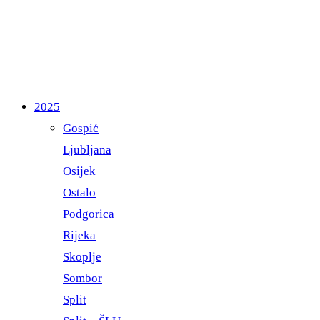
2025
Gospić
Ljubljana
Osijek
Ostalo
Podgorica
Rijeka
Skoplje
Sombor
Split