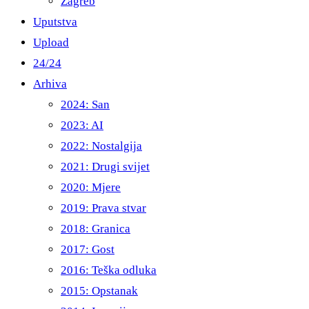
Zagreb
Uputstva
Upload
24/24
Arhiva
2024: San
2023: AI
2022: Nostalgija
2021: Drugi svijet
2020: Mjere
2019: Prava stvar
2018: Granica
2017: Gost
2016: Teška odluka
2015: Opstanak