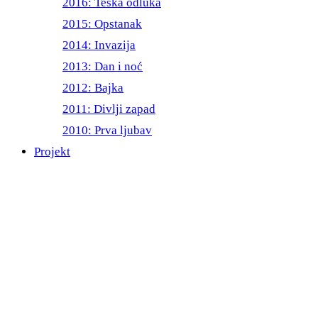
2016: Teška odluka
2015: Opstanak
2014: Invazija
2013: Dan i noć
2012: Bajka
2011: Divlji zapad
2010: Prva ljubav
Projekt