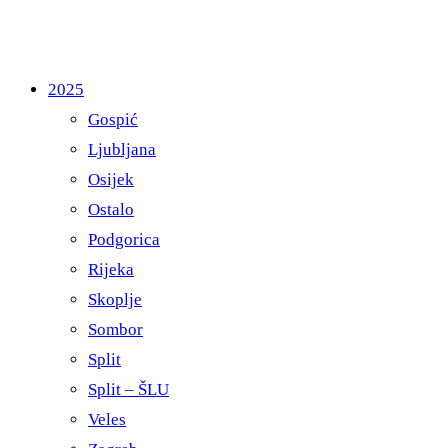
2025
Gospić
Ljubljana
Osijek
Ostalo
Podgorica
Rijeka
Skoplje
Sombor
Split
Split – ŠLU
Veles