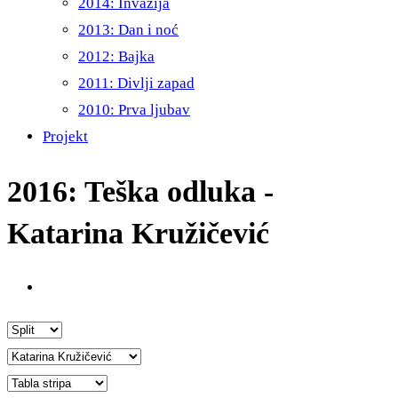
2014: Invazija
2013: Dan i noć
2012: Bajka
2011: Divlji zapad
2010: Prva ljubav
Projekt
2016: Teška odluka -
Katarina Kružičević