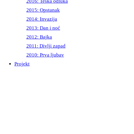
2016: Teška odluka
2015: Opstanak
2014: Invazija
2013: Dan i noć
2012: Bajka
2011: Divlji zapad
2010: Prva ljubav
Projekt