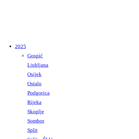
2025
Gospić
Ljubljana
Osijek
Ostalo
Podgorica
Rijeka
Skoplje
Sombor
Split