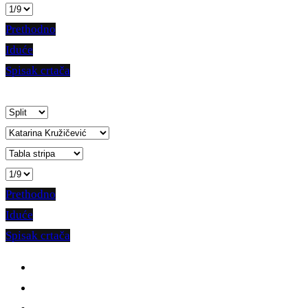
Prethodno
Iduće
Spisak crtača
Prethodno
Iduće
Spisak crtača