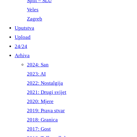
Split – ŠLU
Veles
Zagreb
Uputstva
Upload
24/24
Arhiva
2024: San
2023: AI
2022: Nostalgija
2021: Drugi svijet
2020: Mjere
2019: Prava stvar
2018: Granica
2017: Gost