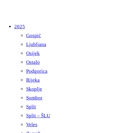
2025
Gospić
Ljubljana
Osijek
Ostalo
Podgorica
Rijeka
Skoplje
Sombor
Split
Split – ŠLU
Veles