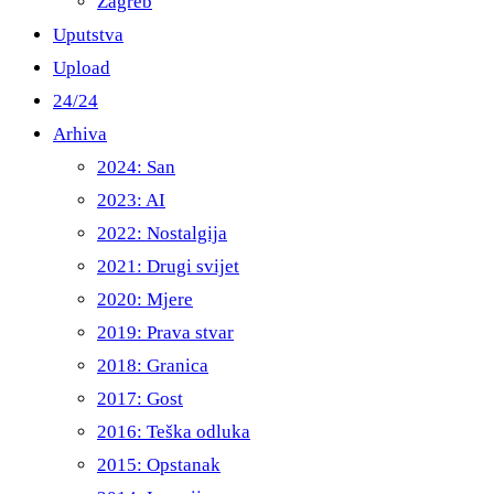
Zagreb
Uputstva
Upload
24/24
Arhiva
2024: San
2023: AI
2022: Nostalgija
2021: Drugi svijet
2020: Mjere
2019: Prava stvar
2018: Granica
2017: Gost
2016: Teška odluka
2015: Opstanak