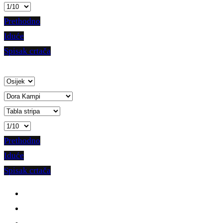
Prethodno
Iduće
Spisak crtača
Prethodno
Iduće
Spisak crtača