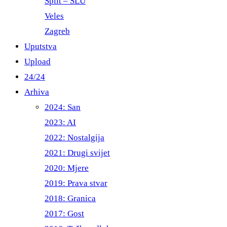
Split – ŠLU
Veles
Zagreb
Uputstva
Upload
24/24
Arhiva
2024: San
2023: AI
2022: Nostalgija
2021: Drugi svijet
2020: Mjere
2019: Prava stvar
2018: Granica
2017: Gost