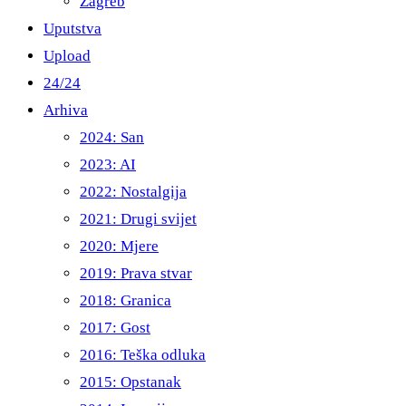
Zagreb
Uputstva
Upload
24/24
Arhiva
2024: San
2023: AI
2022: Nostalgija
2021: Drugi svijet
2020: Mjere
2019: Prava stvar
2018: Granica
2017: Gost
2016: Teška odluka
2015: Opstanak