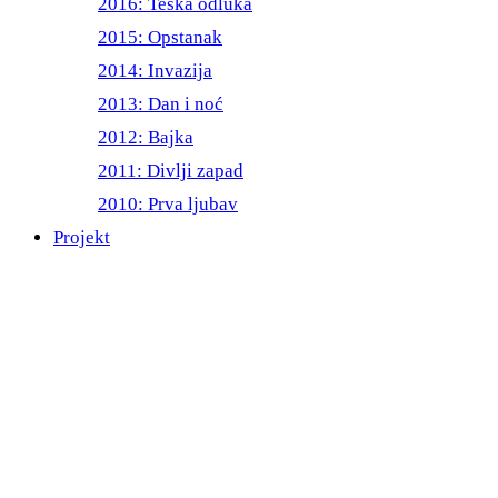
2016: Teška odluka
2015: Opstanak
2014: Invazija
2013: Dan i noć
2012: Bajka
2011: Divlji zapad
2010: Prva ljubav
Projekt