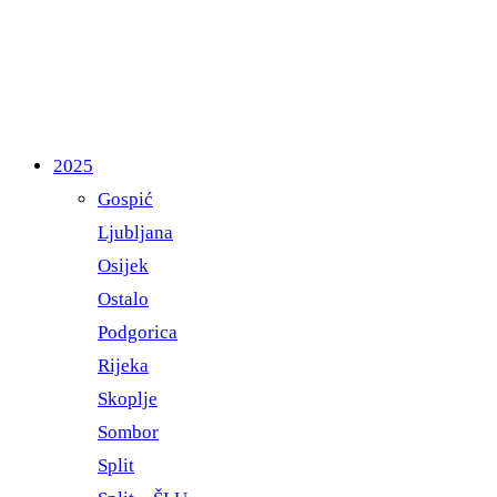
2025
Gospić
Ljubljana
Osijek
Ostalo
Podgorica
Rijeka
Skoplje
Sombor
Split