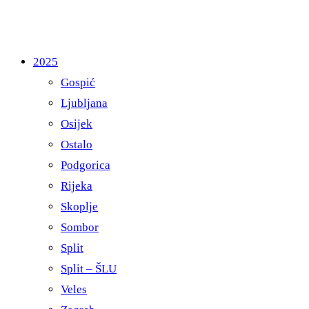
2025
Gospić
Ljubljana
Osijek
Ostalo
Podgorica
Rijeka
Skoplje
Sombor
Split
Split – ŠLU
Veles