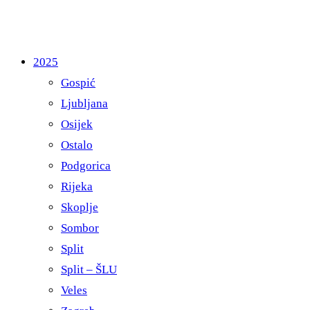
2025
Gospić
Ljubljana
Osijek
Ostalo
Podgorica
Rijeka
Skoplje
Sombor
Split
Split – ŠLU
Veles