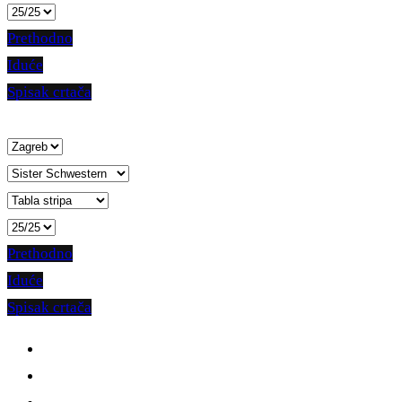
Prethodno
Iduće
Spisak crtača
Prethodno
Iduće
Spisak crtača