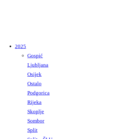
2025
Gospić
Ljubljana
Osijek
Ostalo
Podgorica
Rijeka
Skoplje
Sombor
Split