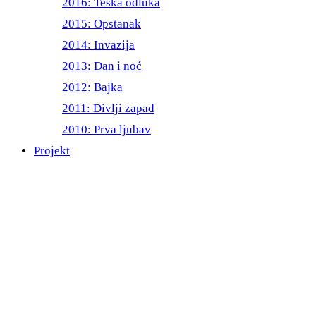
2016: Teška odluka
2015: Opstanak
2014: Invazija
2013: Dan i noć
2012: Bajka
2011: Divlji zapad
2010: Prva ljubav
Projekt