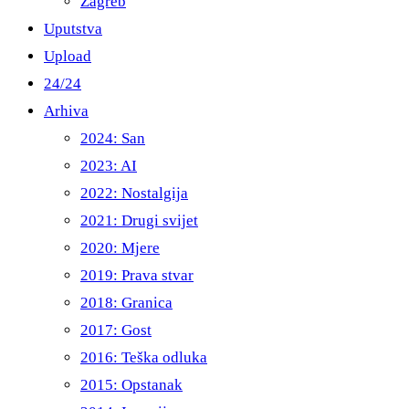
Zagreb
Uputstva
Upload
24/24
Arhiva
2024: San
2023: AI
2022: Nostalgija
2021: Drugi svijet
2020: Mjere
2019: Prava stvar
2018: Granica
2017: Gost
2016: Teška odluka
2015: Opstanak