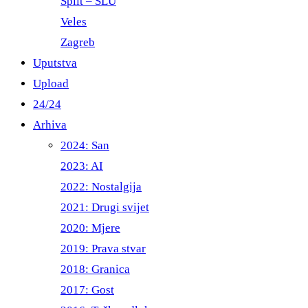
Split – ŠLU
Veles
Zagreb
Uputstva
Upload
24/24
Arhiva
2024: San
2023: AI
2022: Nostalgija
2021: Drugi svijet
2020: Mjere
2019: Prava stvar
2018: Granica
2017: Gost