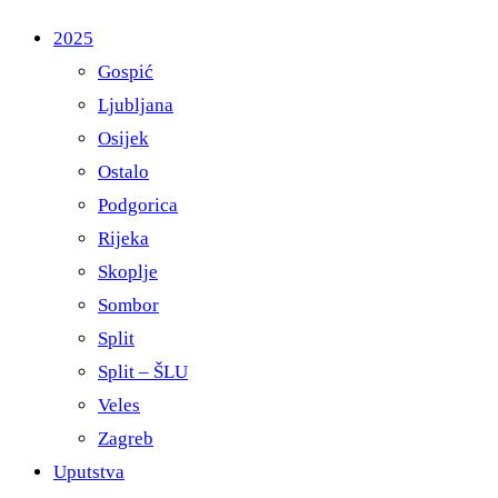
2025
Gospić
Ljubljana
Osijek
Ostalo
Podgorica
Rijeka
Skoplje
Sombor
Split
Split – ŠLU
Veles
Zagreb
Uputstva