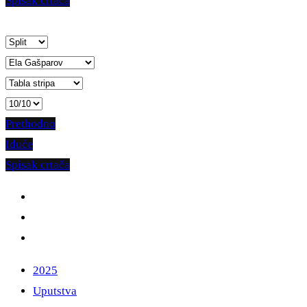
Spisak crtača
Prethodno
Iduće
Spisak crtača
2025
Uputstva