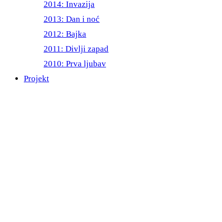
2014: Invazija
2013: Dan i noć
2012: Bajka
2011: Divlji zapad
2010: Prva ljubav
Projekt