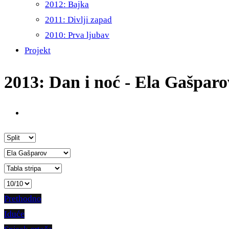
2012: Bajka
2011: Divlji zapad
2010: Prva ljubav
Projekt
2013: Dan i noć - Ela Gašparo
Prethodno
Iduće