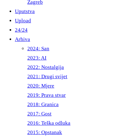
Zagreb
Uputstva
Upload
24/24
Arhiva
2024: San
2023: AI
2022: Nostalgija
2021: Drugi svijet
2020: Mjere
2019: Prava stvar
2018: Granica
2017: Gost
2016: Teška odluka
2015: Opstanak