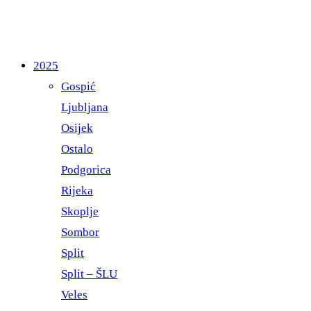
2025
Gospić
Ljubljana
Osijek
Ostalo
Podgorica
Rijeka
Skoplje
Sombor
Split
Split – ŠLU
Veles