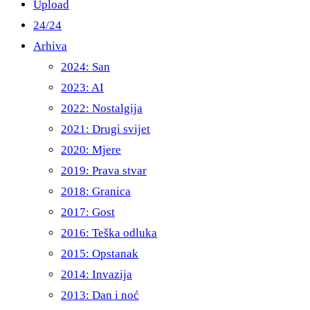
Upload
24/24
Arhiva
2024: San
2023: AI
2022: Nostalgija
2021: Drugi svijet
2020: Mjere
2019: Prava stvar
2018: Granica
2017: Gost
2016: Teška odluka
2015: Opstanak
2014: Invazija
2013: Dan i noć