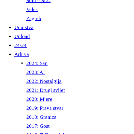
Split – ŠLU
Veles
Zagreb
Uputstva
Upload
24/24
Arhiva
2024: San
2023: AI
2022: Nostalgija
2021: Drugi svijet
2020: Mjere
2019: Prava stvar
2018: Granica
2017: Gost