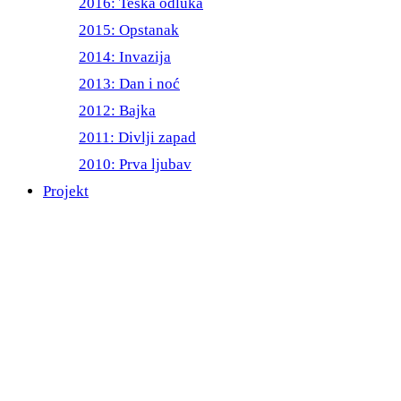
2016: Teška odluka
2015: Opstanak
2014: Invazija
2013: Dan i noć
2012: Bajka
2011: Divlji zapad
2010: Prva ljubav
Projekt