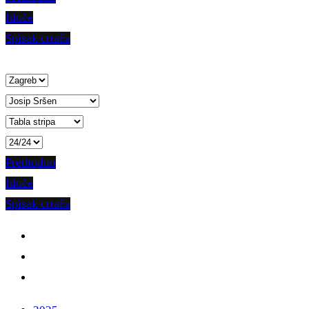
Iduće
Spisak crtača
Prethodno
Iduće
Spisak crtača