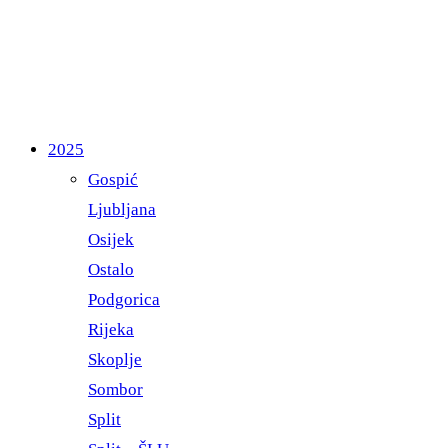
2025
Gospić
Ljubljana
Osijek
Ostalo
Podgorica
Rijeka
Skoplje
Sombor
Split