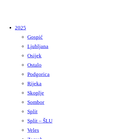
2025
Gospić
Ljubljana
Osijek
Ostalo
Podgorica
Rijeka
Skoplje
Sombor
Split
Split – ŠLU
Veles