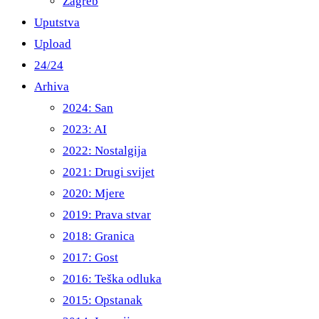
Zagreb
Uputstva
Upload
24/24
Arhiva
2024: San
2023: AI
2022: Nostalgija
2021: Drugi svijet
2020: Mjere
2019: Prava stvar
2018: Granica
2017: Gost
2016: Teška odluka
2015: Opstanak