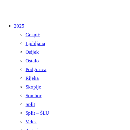
2025
Gospić
Ljubljana
Osijek
Ostalo
Podgorica
Rijeka
Skoplje
Sombor
Split
Split – ŠLU
Veles