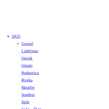
2025
Gospić
Ljubljana
Osijek
Ostalo
Podgorica
Rijeka
Skoplje
Sombor
Split