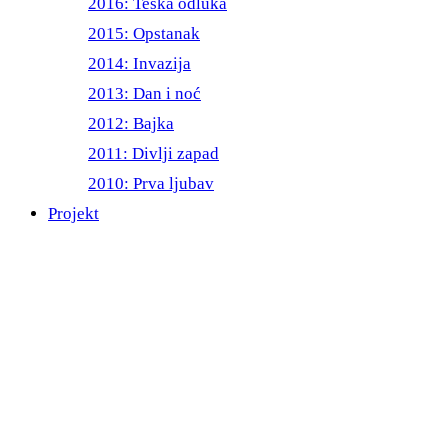
2016: Teška odluka
2015: Opstanak
2014: Invazija
2013: Dan i noć
2012: Bajka
2011: Divlji zapad
2010: Prva ljubav
Projekt