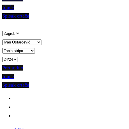
Iduće
Spisak crtača
Prethodno
Iduće
Spisak crtača