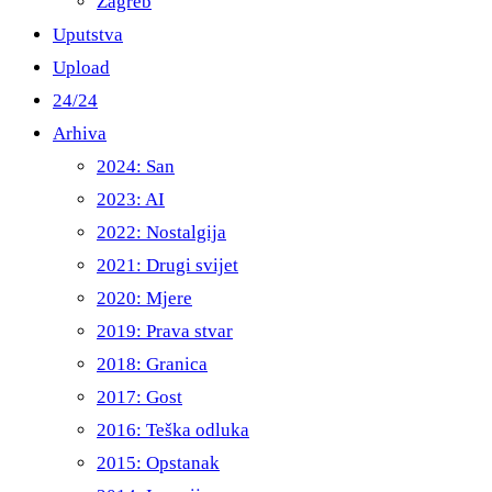
Zagreb
Uputstva
Upload
24/24
Arhiva
2024: San
2023: AI
2022: Nostalgija
2021: Drugi svijet
2020: Mjere
2019: Prava stvar
2018: Granica
2017: Gost
2016: Teška odluka
2015: Opstanak