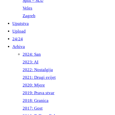
Split – ŠLU
Veles
Zagreb
Uputstva
Upload
24/24
Arhiva
2024: San
2023: AI
2022: Nostalgija
2021: Drugi svijet
2020: Mjere
2019: Prava stvar
2018: Granica
2017: Gost