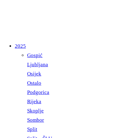
2025
Gospić
Ljubljana
Osijek
Ostalo
Podgorica
Rijeka
Skoplje
Sombor
Split