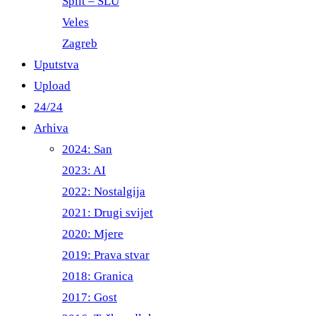
Split – ŠLU
Veles
Zagreb
Uputstva
Upload
24/24
Arhiva
2024: San
2023: AI
2022: Nostalgija
2021: Drugi svijet
2020: Mjere
2019: Prava stvar
2018: Granica
2017: Gost