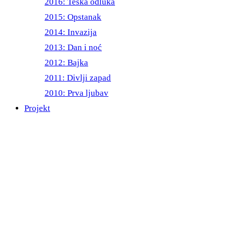
2016: Teška odluka
2015: Opstanak
2014: Invazija
2013: Dan i noć
2012: Bajka
2011: Divlji zapad
2010: Prva ljubav
Projekt