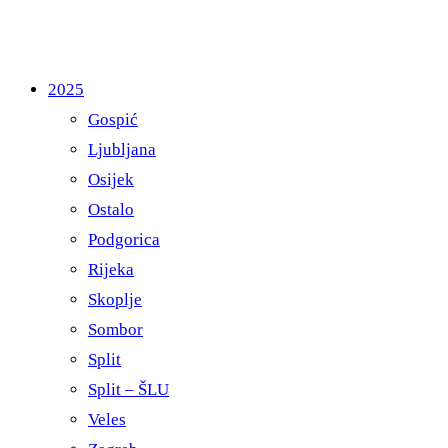
2025
Gospić
Ljubljana
Osijek
Ostalo
Podgorica
Rijeka
Skoplje
Sombor
Split
Split – ŠLU
Veles