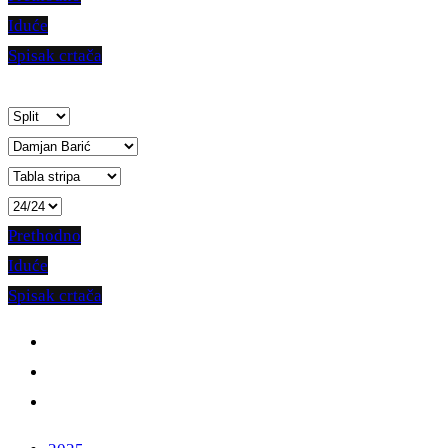
Iduće
Spisak crtača
Prethodno
Iduće
Spisak crtača