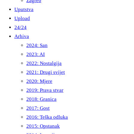
Zagreb
Uputstva
Upload
24/24
Arhiva
2024: San
2023: AI
2022: Nostalgija
2021: Drugi svijet
2020: Mjere
2019: Prava stvar
2018: Granica
2017: Gost
2016: Teška odluka
2015: Opstanak