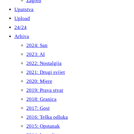
Zagreb
Uputstva
Upload
24/24
Arhiva
2024: San
2023: AI
2022: Nostalgija
2021: Drugi svijet
2020: Mjere
2019: Prava stvar
2018: Granica
2017: Gost
2016: Teška odluka
2015: Opstanak