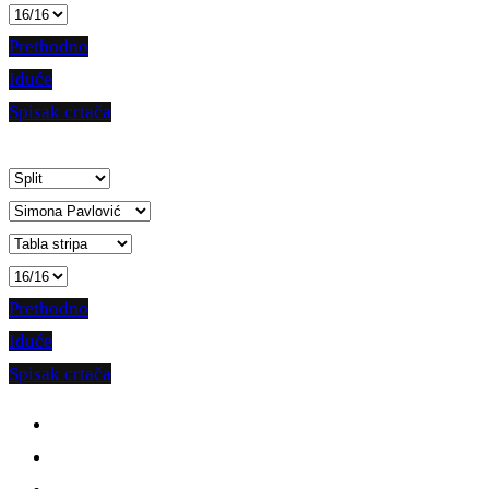
Prethodno
Iduće
Spisak crtača
Prethodno
Iduće
Spisak crtača