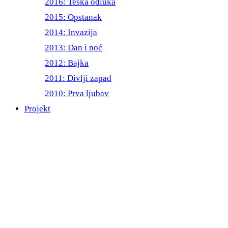
2016: Teška odluka
2015: Opstanak
2014: Invazija
2013: Dan i noć
2012: Bajka
2011: Divlji zapad
2010: Prva ljubav
Projekt