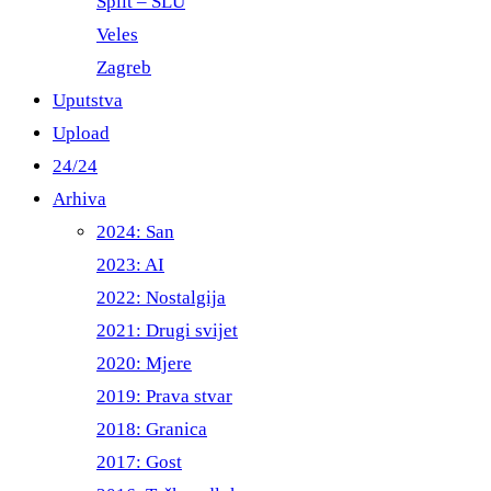
Split – ŠLU
Veles
Zagreb
Uputstva
Upload
24/24
Arhiva
2024: San
2023: AI
2022: Nostalgija
2021: Drugi svijet
2020: Mjere
2019: Prava stvar
2018: Granica
2017: Gost