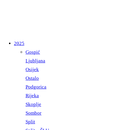
2025
Gospić
Ljubljana
Osijek
Ostalo
Podgorica
Rijeka
Skoplje
Sombor
Split