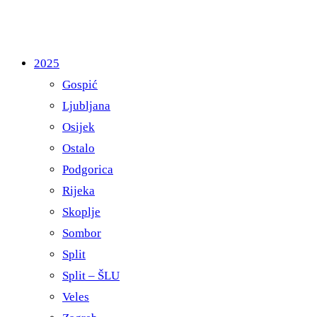
2025
Gospić
Ljubljana
Osijek
Ostalo
Podgorica
Rijeka
Skoplje
Sombor
Split
Split – ŠLU
Veles