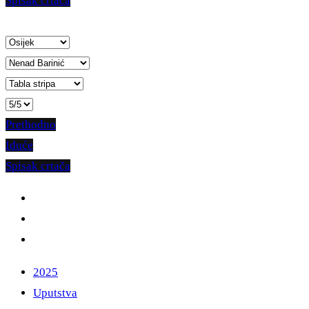
Spisak crtača
Prethodno
Iduće
Spisak crtača
2025
Uputstva