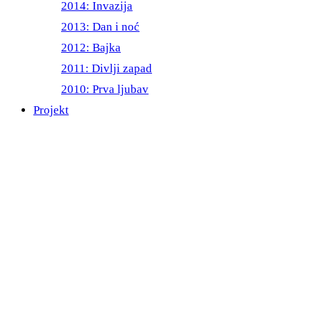
2014: Invazija
2013: Dan i noć
2012: Bajka
2011: Divlji zapad
2010: Prva ljubav
Projekt