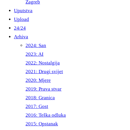
Zagreb
Uputstva
Upload
24/24
Arhiva
2024: San
2023: AI
2022: Nostalgija
2021: Drugi svijet
2020: Mjere
2019: Prava stvar
2018: Granica
2017: Gost
2016: Teška odluka
2015: Opstanak