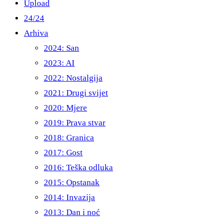
Upload
24/24
Arhiva
2024: San
2023: AI
2022: Nostalgija
2021: Drugi svijet
2020: Mjere
2019: Prava stvar
2018: Granica
2017: Gost
2016: Teška odluka
2015: Opstanak
2014: Invazija
2013: Dan i noć