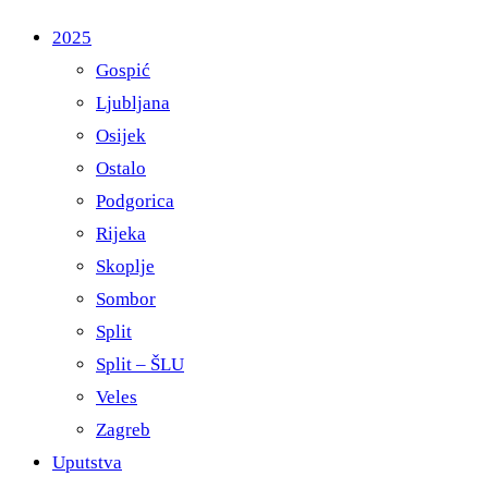
2025
Gospić
Ljubljana
Osijek
Ostalo
Podgorica
Rijeka
Skoplje
Sombor
Split
Split – ŠLU
Veles
Zagreb
Uputstva