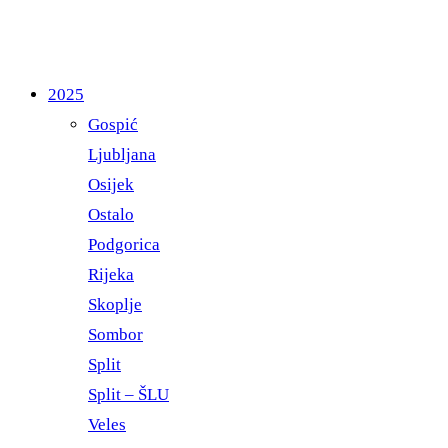
2025
Gospić
Ljubljana
Osijek
Ostalo
Podgorica
Rijeka
Skoplje
Sombor
Split
Split – ŠLU
Veles