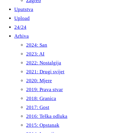
Zagreb
Uputstva
Upload
24/24
Arhiva
2024: San
2023: AI
2022: Nostalgija
2021: Drugi svijet
2020: Mjere
2019: Prava stvar
2018: Granica
2017: Gost
2016: Teška odluka
2015: Opstanak