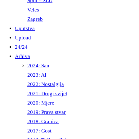
Split – ŠLU
Veles
Zagreb
Uputstva
Upload
24/24
Arhiva
2024: San
2023: AI
2022: Nostalgija
2021: Drugi svijet
2020: Mjere
2019: Prava stvar
2018: Granica
2017: Gost