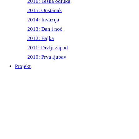
2016: Teška odluka
2015: Opstanak
2014: Invazija
2013: Dan i noć
2012: Bajka
2011: Divlji zapad
2010: Prva ljubav
Projekt