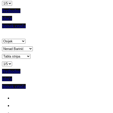
Prethodno
Iduće
Spisak crtača
Prethodno
Iduće
Spisak crtača