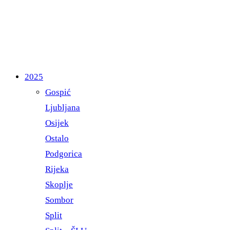
2025
Gospić
Ljubljana
Osijek
Ostalo
Podgorica
Rijeka
Skoplje
Sombor
Split