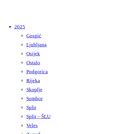
2025
Gospić
Ljubljana
Osijek
Ostalo
Podgorica
Rijeka
Skoplje
Sombor
Split
Split – ŠLU
Veles